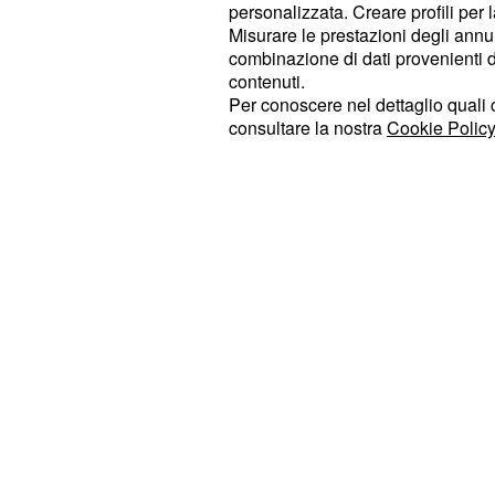
rispetti”. Questa richiesta mira a s
personalizzata. Creare profili per 
Misurare le prestazioni degli annun
controllo robusto, essenziale per cos
combinazione di dati provenienti da 
prevenire future violazioni, ponend
contenuti.
nella regione.
stabile e duratura
Per conoscere nel dettaglio quali c
consultare la nostra
Cookie Policy