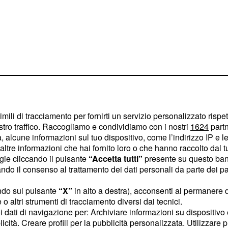
ie
olo degli USA
imili di tracciamento per fornirti un servizio personalizzato rispe
stro traffico. Raccogliamo e condividiamo con i nostri
1624
partn
 di una
è
tregua
 alcune informazioni sul tuo dispositivo, come l’indirizzo IP e le 
a di
garanzie concrete
ltre informazioni che hai fornito loro o che hanno raccolto dal tuo
dentificato gli
ogie cliccando il pulsante
“Accetta tutti”
presente su questo ban
Stati Uniti
o il consenso al trattamento dei dati personali da parte dei par
li per assicurare che la
 presidente ucraino ha
ndo sul pulsante
“X”
in alto a destra), acconsenti al permanere 
o altri strumenti di tracciamento diversi dai tecnici.
one, affermando: “Sia
uoi dati di navigazione per: Archiviare informazioni su dispositivo 
scano che Mosca la
licità. Creare profili per la pubblicità personalizzata. Utilizzare p