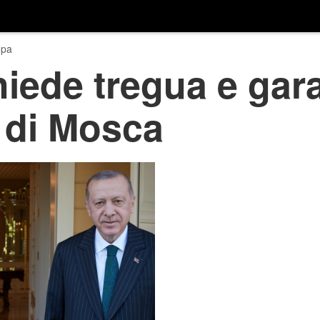
opa
hiede tregua e gar
o di Mosca