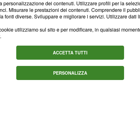
tabilire un meccanismo di
la personalizzazione dei contenuti. Utilizzare profili per la selez
ci. Misurare le prestazioni dei contenuti. Comprendere il pubblic
truire fiducia e
fonti diverse. Sviluppare e migliorare i servizi. Utilizzare dati l
o le basi per una
pace più
ookie utilizziamo sul sito e per modificare, in qualsiasi momento,
.
ACCETTA TUTTI
PERSONALIZZA