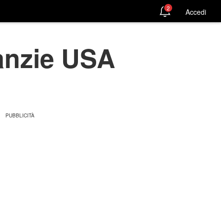
2
Accedi
anzie USA