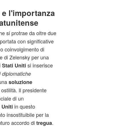
 e l'importanza
atunitense
che si protrae da oltre due
portata con significative
io coinvolgimento di
one di Zelensky per una
i
si inserisce
Stati Uniti
i diplomatiche
 una
soluzione
stilità. Il presidente
ciale di un
in questo
 Uniti
 insostituibile per la
futuro accordo di
.
tregua