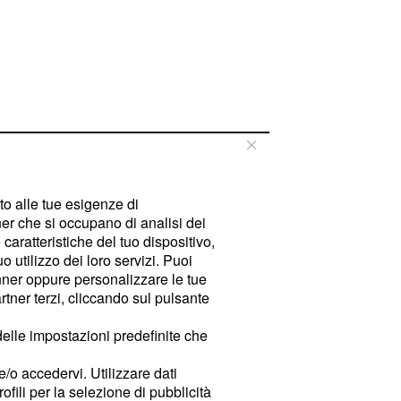
tto alle tue esigenze di
er che si occupano di analisi dei
caratteristiche del tuo dispositivo,
 utilizzo dei loro servizi. Puoi
ner oppure personalizzare le tue
tner terzi, cliccando sul pulsante
delle impostazioni predefinite che
e/o accedervi. Utilizzare dati
rofili per la selezione di pubblicità