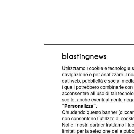
La richiesta di garanz
internazionali e il ru
Utilizziamo i cookie e tecnologie s
navigazione e per analizzare il no
Zelensky ha ribadito che l'efficacia
dati web, pubblicità e social media,
intrinsecamente legata alla presenz
i quali potrebbero combinarle con a
e vincolanti. In questo contesto, ha i
acconsentire all’uso di tali tecnol
scelte, anche eventualmente negand
come gli attori chiave e indispensabi
“Personalizza”
.
Russia onori gli impegni assunti. Il
Chiudendo questo banner (clicca
non consentono l’utilizzo di cookie 
espresso chiaramente la sua posizi
Noi e i nostri partner trattiamo i t
stabilita la tregua, gli USA garanti
limitati per la selezione della pubb