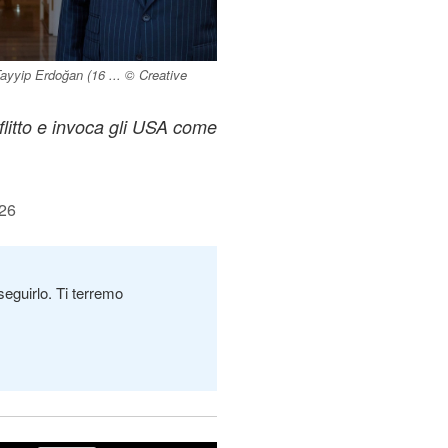
yyip Erdoğan (16 ... © Creative
litto e invoca gli USA come
:26
seguirlo. Ti terremo