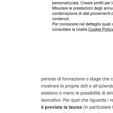
personalizzata. Creare profili per 
Offerte di lavoro 2014: assu
Misurare le prestazioni degli annun
combinazione di dati provenienti da 
Crociere
contenuti.
Per conoscere nel dettaglio quali c
Costa Crociere ha dato il là alla c
consultare la nostra
Cookie Policy
il 2014 predisponendo sul proprio p
spazio dedicato alle
possibilità di 
; il totale di figure ri
candidature
ammonta a
, con i profili rich
1.200
ricerca di personale di bordo al 
. S
da inserire negli uffici terrestri
periodo di formazione o stage che c
mostrare le proprie doti e all’azien
esistono o meno le possibilità di st
lavorativo. Per quel che riguarda i req
(in particolare l
è prevista la laurea