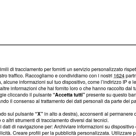
imili di tracciamento per fornirti un servizio personalizzato rispe
stro traffico. Raccogliamo e condividiamo con i nostri
1624
partn
 alcune informazioni sul tuo dispositivo, come l’indirizzo IP e le 
ltre informazioni che hai fornito loro o che hanno raccolto dal tuo
ogie cliccando il pulsante
“Accetta tutti”
presente su questo ban
o il consenso al trattamento dei dati personali da parte dei par
re importanti possibilità
uesto 2014 agli individui
ndo sul pulsante
“X”
in alto a destra), acconsenti al permanere 
o altri strumenti di tracciamento diversi dai tecnici.
uoi dati di navigazione per: Archiviare informazioni su dispositivo 
licità. Creare profili per la pubblicità personalizzata. Utilizzare p