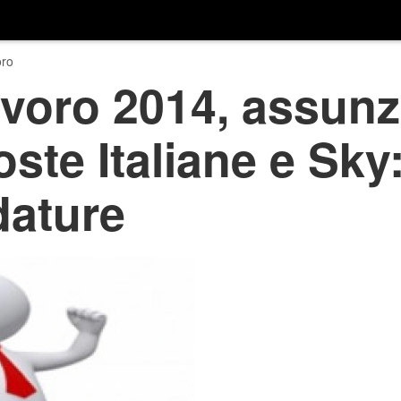
ro
lavoro 2014, assun
ste Italiane e Sky:
dature