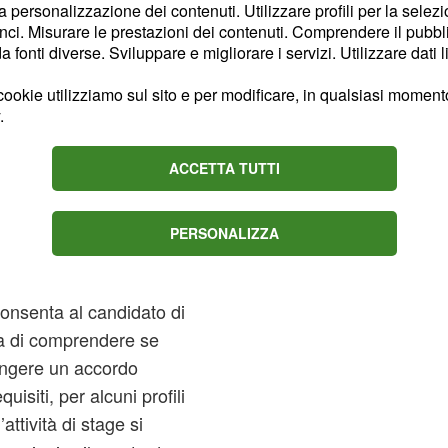
la personalizzazione dei contenuti. Utilizzare profili per la selez
nzioni Costa
ci. Misurare le prestazioni dei contenuti. Comprendere il pubblic
fonti diverse. Sviluppare e migliorare i servizi. Utilizzare dati l
ookie utilizziamo sul sito e per modificare, in qualsiasi momento,
ampagna di assunzioni per
.
ortale online un apposito
inoltrare CV e
ACCETTA TUTTI
cercate da Costa Crociere
iesti a spaziare dalla
PERSONALIZZA
reclutamento di soggetti
pesso è previsto un
onsenta al candidato di
da di comprendere se
ringere un accordo
uisiti, per alcuni profili
’attività di stage si