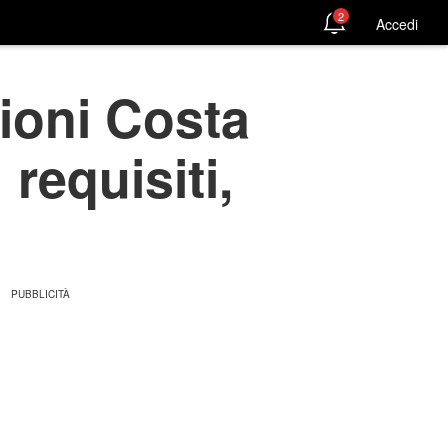
2
Accedi
zioni Costa
 requisiti,