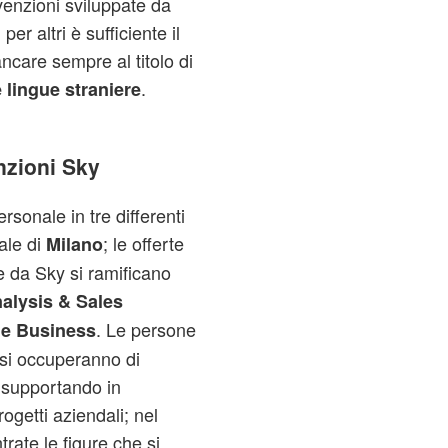
nvenzioni sviluppate da
er altri è sufficiente il
ncare sempre al titolo di
.
 lingue straniere
nzioni Sky
rsonale in tre differenti
pale di
; le offerte
Milano
 da Sky si ramificano
nalysis & Sales
. Le persone
ge Business
e si occuperanno di
il supportando in
ogetti aziendali; nel
ate le figure che si