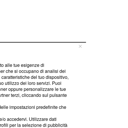
tto alle tue esigenze di
er che si occupano di analisi dei
caratteristiche del tuo dispositivo,
 utilizzo dei loro servizi. Puoi
ner oppure personalizzare le tue
tner terzi, cliccando sul pulsante
delle impostazioni predefinite che
e/o accedervi. Utilizzare dati
rofili per la selezione di pubblicità