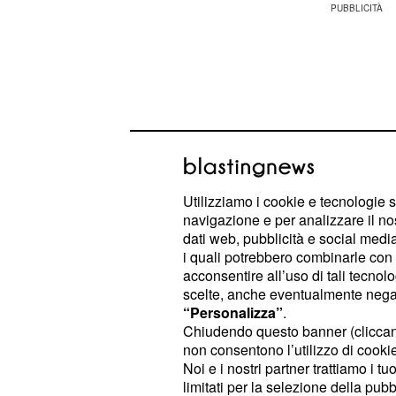
Utilizziamo i cookie e tecnologie s
navigazione e per analizzare il no
dati web, pubblicità e social media,
i quali potrebbero combinarle con a
acconsentire all’uso di tali tecnol
scelte, anche eventualmente negand
Entriamo adesso nel dettaglio delle t
“Personalizza”
.
lavorative messe a disposizione in q
Chiudendo questo banner (clicca
non consentono l’utilizzo di cookie 
in cerca di un impiego.
Noi e i nostri partner trattiamo i t
limitati per la selezione della pubb