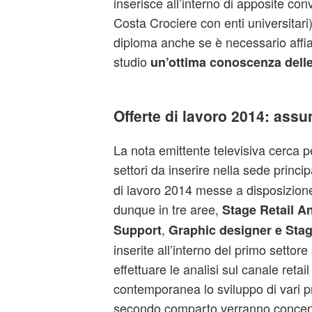
inserisce all’interno di apposite co
Costa Crociere con enti universitari) p
diploma anche se è necessario affia
studio
un’ottima conoscenza delle
Offerte di lavoro 2014: assu
La nota emittente televisiva cerca pe
settori da inserire nella sede princi
di lavoro 2014 messe a disposizione
dunque in tre aree,
Stage Retail A
,
Support
Graphic designer e Sta
inserite all’interno del primo settor
effettuare le analisi sul canale reta
contemporanea lo sviluppo di vari pr
secondo comparto verranno concentr