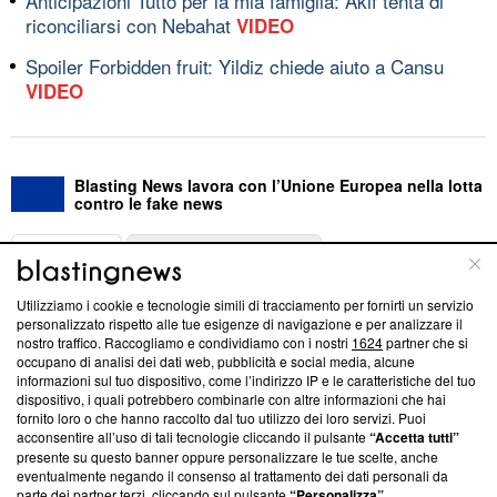
Anticipazioni Tutto per la mia famiglia: Akif tenta di
riconciliarsi con Nebahat
VIDEO
Spoiler Forbidden fruit: Yildiz chiede aiuto a Cansu
VIDEO
Blasting News lavora con l’Unione Europea nella lotta
contro le fake news
ABOUT
LINEA EDITORIALE
Utilizziamo i cookie e tecnologie simili di tracciamento per fornirti un servizio
Questa sezione offre informazioni trasparenti su Blasting
personalizzato rispetto alle tue esigenze di navigazione e per analizzare il
nostro traffico. Raccogliamo e condividiamo con i nostri
1624
partner che si
News, sui nostri processi editoriali e su come ci impegniamo a
occupano di analisi dei dati web, pubblicità e social media, alcune
creare news di qualità. Inoltre, afferma la nostra aderenza a
informazioni sul tuo dispositivo, come l’indirizzo IP e le caratteristiche del tuo
‘Trust Project - News with Integrity’
Blasting News non è
dispositivo, i quali potrebbero combinarle con altre informazioni che hai
ancora membro del programma, ma ha richiesto di farne
fornito loro o che hanno raccolto dal tuo utilizzo dei loro servizi. Puoi
parte; Trust Project non ha ancora effettuato una verifica di
acconsentire all’uso di tali tecnologie cliccando il pulsante
“Accetta tutti”
conformità agli standard.
presente su questo banner oppure personalizzare le tue scelte, anche
eventualmente negando il consenso al trattamento dei dati personali da
parte dei partner terzi, cliccando sul pulsante
“Personalizza”
.