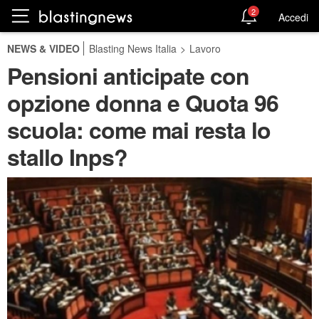
2
Accedi
NEWS & VIDEO
Blasting News Italia
>
Lavoro
Pensioni anticipate con
opzione donna e Quota 96
scuola: come mai resta lo
stallo Inps?