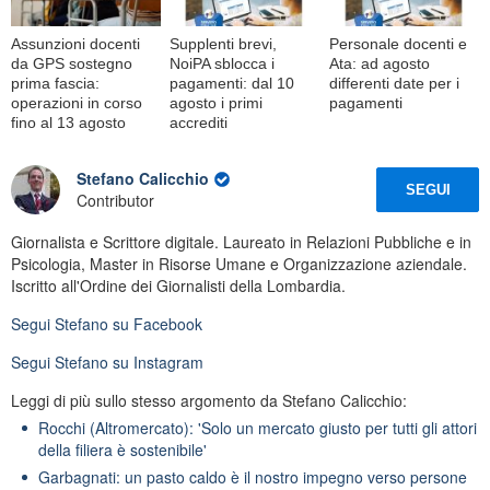
Assunzioni docenti
Supplenti brevi,
Personale docenti e
da GPS sostegno
NoiPA sblocca i
Ata: ad agosto
prima fascia:
pagamenti: dal 10
differenti date per i
operazioni in corso
agosto i primi
pagamenti
fino al 13 agosto
accrediti
Stefano Calicchio
SEGUI
Contributor
Giornalista e Scrittore digitale. Laureato in Relazioni Pubbliche e in
Psicologia, Master in Risorse Umane e Organizzazione aziendale.
Iscritto all'Ordine dei Giornalisti della Lombardia.
Segui
Stefano
su Facebook
Segui
Stefano
su Instagram
Leggi di più sullo stesso argomento da Stefano Calicchio:
Rocchi (Altromercato): 'Solo un mercato giusto per tutti gli attori
della filiera è sostenibile'
Garbagnati: un pasto caldo è il nostro impegno verso persone