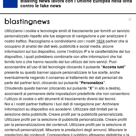
Blasting News lavora con l’Unione Europea nella lotta
contro le fake news
ABOUT
LINEA EDITORIALE
Utilizziamo i cookie e tecnologie simili di tracciamento per fornirti un servizio
personalizzato rispetto alle tue esigenze di navigazione e per analizzare il
Questa sezione offre informazioni trasparenti su Blasting
nostro traffico. Raccogliamo e condividiamo con i nostri
1624
partner che si
News, sui nostri processi editoriali e su come ci impegniamo a
occupano di analisi dei dati web, pubblicità e social media, alcune
creare news di qualità. Inoltre, afferma la nostra aderenza a
informazioni sul tuo dispositivo, come l’indirizzo IP e le caratteristiche del tuo
‘Trust Project - News with Integrity’
Blasting News non è
dispositivo, i quali potrebbero combinarle con altre informazioni che hai
fornito loro o che hanno raccolto dal tuo utilizzo dei loro servizi. Puoi
ancora membro del programma, ma ha richiesto di farne
acconsentire all’uso di tali tecnologie cliccando il pulsante
“Accetta tutti”
parte; Trust Project non ha ancora effettuato una verifica di
presente su questo banner oppure personalizzare le tue scelte, anche
conformità agli standard.
eventualmente negando il consenso al trattamento dei dati personali da
parte dei partner terzi, cliccando sul pulsante
“Personalizza”
.
Su di noi
Chiudendo questo banner (cliccando sul pulsante
“X”
in alto a destra),
acconsenti al permanere delle impostazioni predefinite che non consentono
Team editoriale
l’utilizzo di cookie o altri strumenti di tracciamento diversi dai tecnici.
Noi e i nostri partner trattiamo i tuoi dati di navigazione per: Archiviare
Corporate
informazioni su dispositivo e/o accedervi. Utilizzare dati limitati per la
selezione della pubblicità. Creare profili per la pubblicità personalizzata.
Redazione
Utilizzare profili per la selezione di pubblicità personalizzata. Creare profili
per la personalizzazione dei contenuti. Utilizzare profili per la selezione di
Informativa Privacy
contenuti personalizzati. Misurare le prestazioni degli annunci. Misurare le
prestazioni dei contenuti. Comprendere il pubblico attraverso statistiche o la