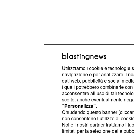
Previdenza, le ultime 
Utilizziamo i cookie e tecnologie s
navigazione e per analizzare il no
annunciate da Renzi e
dati web, pubblicità e social media,
della minoranza Pd
i quali potrebbero combinarle con a
acconsentire all’uso di tali tecnol
"Se il Governo decide di non affront
scelte, anche eventualmente negand
“Personalizza”
.
flessibilità nella
-
legge di Stabilità
Chiudendo questo banner (clicca
, parlamentare della minor
Damiano
non consentono l’utilizzo di cookie 
smentire un annuncio fatto, compie -
Noi e i nostri partner trattiamo i t
limitati per la selezione della pubb
scelta sbagliata e poco lungimirante