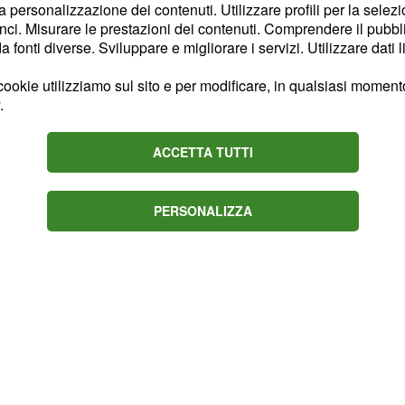
la personalizzazione dei contenuti. Utilizzare profili per la selez
ni
, che deluderebbe
ci. Misurare le prestazioni dei contenuti. Comprendere il pubblic
dal governo in molti
fonti diverse. Sviluppare e migliorare i servizi. Utilizzare dati l
mento, sono migliaia
ookie utilizziamo sul sito e per modificare, in qualsiasi momento,
pensione anticipata
.
ha detto l'ex ministro del
lavoro dopo i sessanta
ACCETTA TUTTI
ili".
PERSONALIZZA