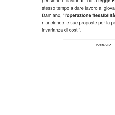
pensione i "bastonati" dalla
legge F
stesso tempo a dare lavoro ai giovan
Damiano, "
l'operazione flessibilità
rilanciando le sue proposte per la p
invarianza di costi".