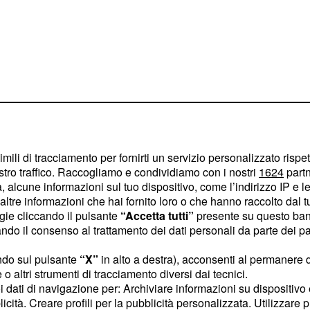
novità
imili di tracciamento per fornirti un servizio personalizzato rispe
stro traffico. Raccogliamo e condividiamo con i nostri
1624
partn
 la reazione
 alcune informazioni sul tuo dispositivo, come l’indirizzo IP e le 
ltre informazioni che hai fornito loro o che hanno raccolto dal tuo
ogie cliccando il pulsante
“Accetta tutti”
presente su questo ban
are la questione della
o il consenso al trattamento dei dati personali da parte dei par
 ha detto
Cesare
ndo sul pulsante
“X”
in alto a destra), acconsenti al permanere 
anza dem - oltre a
o altri strumenti di tracciamento diversi dai tecnici.
 ha sottolineato - una
uoi dati di navigazione per: Archiviare informazioni su dispositivo 
licità. Creare profili per la pubblicità personalizzata. Utilizzare p
". Una scelta, quella del