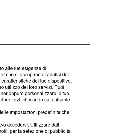
tto alle tue esigenze di
er che si occupano di analisi dei
caratteristiche del tuo dispositivo,
 utilizzo dei loro servizi. Puoi
ner oppure personalizzare le tue
tner terzi, cliccando sul pulsante
delle impostazioni predefinite che
e/o accedervi. Utilizzare dati
rofili per la selezione di pubblicità