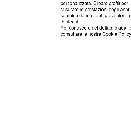
personalizzata. Creare profili per 
possibile rinvio della riforma pensio
Misurare le prestazioni degli annun
inevitabilmente le speranze accese 
combinazione di dati provenienti da 
contenuti.
lavoratori sulla soglia del pensiona
Per conoscere nel dettaglio quali c
quelli che vorrebbero accedere alla
consultare la nostra
Cookie Policy
"perché svolgono
- 
lavori usuranti
Lavoro - o perché hanno
perso il 
e non sono facilmente ricollocab
anni