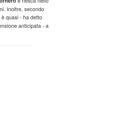
e riesca nello
ornero
i. Inoltre, secondo
è quasi - ha detto
ensione anticipata - a