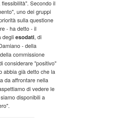
lessibilità". Secondo il
ento", uno dei gruppi
riorità sulla questione
e - ha detto - il
a degli
, di
esodati
 Damiano - della
e della commissione
i considerare "positivo"
io abbia già detto che la
ia da affrontare nella
aspettiamo di vedere le
siamo disponibili a
ro".