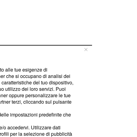
tto alle tue esigenze di
er che si occupano di analisi dei
caratteristiche del tuo dispositivo,
 utilizzo dei loro servizi. Puoi
ner oppure personalizzare le tue
tner terzi, cliccando sul pulsante
delle impostazioni predefinite che
e/o accedervi. Utilizzare dati
rofili per la selezione di pubblicità