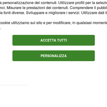
dall'Inps sulle pensioni di
la personalizzazione dei contenuti. Utilizzare profili per la selez
ci. Misurare le prestazioni dei contenuti. Comprendere il pubblic
istrati ai macchinisti
fonti diverse. Sviluppare e migliorare i servizi. Utilizzare dati l
na disparità tra quanto
epito con il trattamento
ookie utilizziamo sul sito e per modificare, in qualsiasi momento,
.
degli
 retributivo
ivo/contributivo). Ma
ACCETTA TUTTI
ti dell'Inps e le
ca" del presidente della
che sollecita al
ano
PERSONALIZZA
te un "punto fermo" sulla
a da inserire nella legge