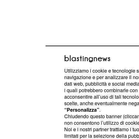
Utilizziamo i cookie e tecnologie s
Pensioni, proposta di
navigazione e per analizzare il no
smettere pagare part
dati web, pubblicità e social media,
i quali potrebbero combinarle con a
contributiva estero
acconsentire all’uso di tali tecnol
scelte, anche eventualmente negand
Quelli sulle
sono
pensioni all'estero
“Personalizza”
.
nell'ambito dell'op
diffusi dall'Inps
Chiudendo questo banner (clicca
non consentono l’utilizzo di cookie 
che confermano ancora una volta q
Noi e i nostri partner trattiamo i t
mettere mano su più fronti al siste
limitati per la selezione della pubb