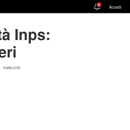
2
Accedi
tà Inps:
eri