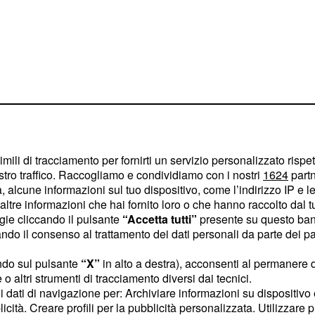
imili di tracciamento per fornirti un servizio personalizzato rispe
 Boeri:
stro traffico. Raccogliamo e condividiamo con i nostri
1624
partn
e non
 alcune informazioni sul tuo dispositivo, come l’indirizzo IP e le 
ltre informazioni che hai fornito loro o che hanno raccolto dal tuo
ogie cliccando il pulsante
“Accetta tutti”
presente su questo ban
o il consenso al trattamento dei dati personali da parte dei par
 solo gli ultimi
dati
erazione trasparenza,
ndo sul pulsante
“X”
in alto a destra), acconsenti al permanere 
o altri strumenti di tracciamento diversi dai tecnici.
uanto sia necessario
uoi dati di navigazione per: Archiviare informazioni su dispositivo 
ma previdenziale
. In
licità. Creare profili per la pubblicità personalizzata. Utilizzare p