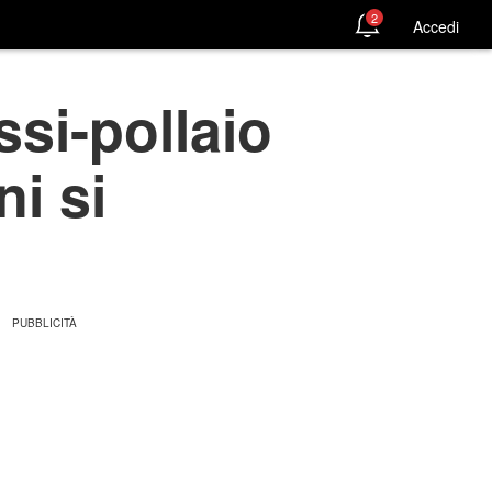
2
Accedi
ssi-pollaio
ni si