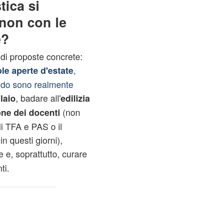
tica si
non con le
e?
 di proposte concrete:
,
le aperte d'estate
ndo sono realmente
, badare all'
laio
edilizia
(non
ne dei docenti
li TFA e PAS o il
n questi giorni),
 e, soprattutto, curare
ti.