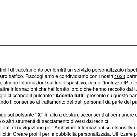
imili di tracciamento per fornirti un servizio personalizzato rispe
stro traffico. Raccogliamo e condividiamo con i nostri
1624
partn
 alcune informazioni sul tuo dispositivo, come l’indirizzo IP e le 
ltre informazioni che hai fornito loro o che hanno raccolto dal tuo
ogie cliccando il pulsante
“Accetta tutti”
presente su questo ban
o il consenso al trattamento dei dati personali da parte dei par
sione con le
e?
ndo sul pulsante
“X”
in alto a destra), acconsenti al permanere 
o altri strumenti di tracciamento diversi dai tecnici.
 hanno iniziato a porsi è
uoi dati di navigazione per: Archiviare informazioni su dispositivo 
licità. Creare profili per la pubblicità personalizzata. Utilizzare p
r la dispersione