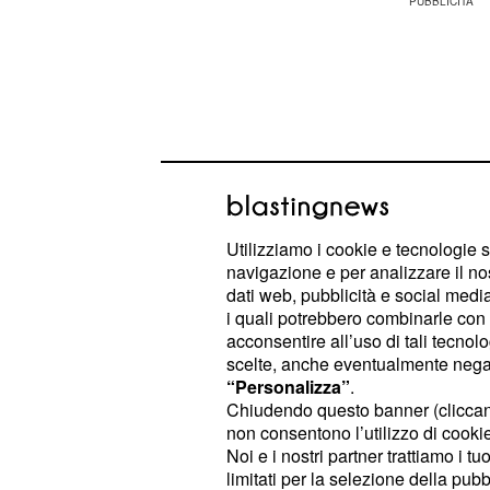
Utilizziamo i cookie e tecnologie s
navigazione e per analizzare il no
dati web, pubblicità e social media,
i quali potrebbero combinarle con a
acconsentire all’uso di tali tecnol
scelte, anche eventualmente negand
Vera lotta alla disper
“Personalizza”
.
scuole aperte d'estat
Chiudendo questo banner (clicca
non consentono l’utilizzo di cookie 
La domanda, però, che molti docenti
Noi e i nostri partner trattiamo i t
limitati per la selezione della pubb
se questa sia
la vera soluzione pe