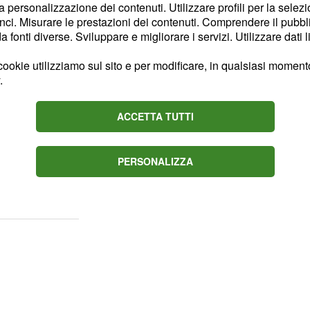
la personalizzazione dei contenuti. Utilizzare profili per la selez
ebba, invece, essere
ci. Misurare le prestazioni dei contenuti. Comprendere il pubblic
o, quando si fa
fonti diverse. Sviluppare e migliorare i servizi. Utilizzare dati l
lmente di formare i
ookie utilizziamo sul sito e per modificare, in qualsiasi momento,
revede attività
.
mazione dell'uomo e del
diverrebbero
ACCETTA TUTTI
ro, facoltativo come
estivo – questa in poche
PERSONALIZZA
e ha scritto una lettera