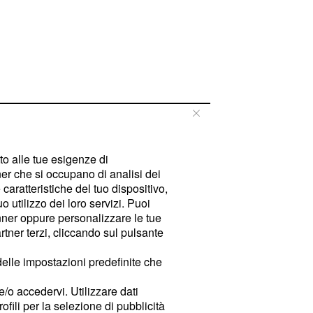
tto alle tue esigenze di
er che si occupano di analisi dei
caratteristiche del tuo dispositivo,
 utilizzo dei loro servizi. Puoi
ner oppure personalizzare le tue
tner terzi, cliccando sul pulsante
delle impostazioni predefinite che
e/o accedervi. Utilizzare dati
rofili per la selezione di pubblicità