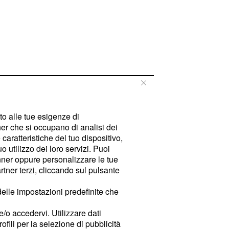
tto alle tue esigenze di
er che si occupano di analisi dei
caratteristiche del tuo dispositivo,
 utilizzo dei loro servizi. Puoi
ner oppure personalizzare le tue
tner terzi, cliccando sul pulsante
delle impostazioni predefinite che
e/o accedervi. Utilizzare dati
rofili per la selezione di pubblicità