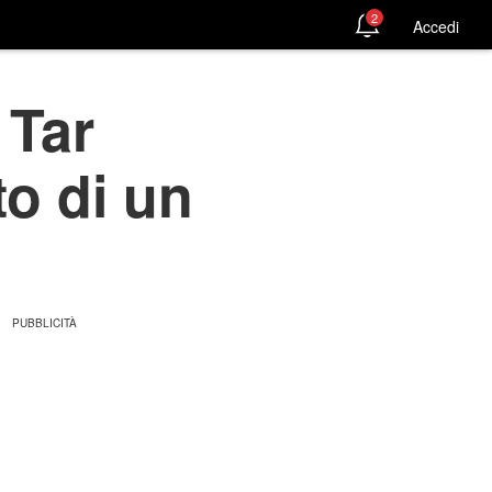
2
Accedi
 Tar
o di un