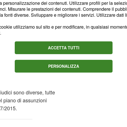
la personalizzazione dei contenuti. Utilizzare profili per la selez
dure ordinarie (Art 399
ci. Misurare le prestazioni dei contenuti. Comprendere il pubblic
i posti dell’organico di
fonti diverse. Sviluppare e migliorare i servizi. Utilizzare dati l
 dovute avvenire entro il
ookie utilizziamo sul sito e per modificare, in qualsiasi momento,
nto. Questa ha
.
nto tra chi è stato
prattutto nella mobilità
ACCETTA TUTTI
 il 2014 ha ottenuto la
stica, mentre gli assunti
PERSONALIZZA
gli ambiti con tutti gli
iudici sono diverse, tutte
l piano di assunzioni
07/2015.