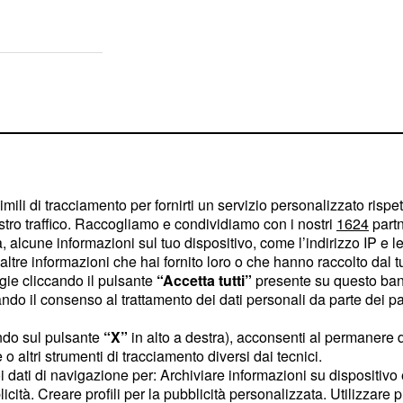
imili di tracciamento per fornirti un servizio personalizzato rispe
stro traffico. Raccogliamo e condividiamo con i nostri
1624
partn
 alcune informazioni sul tuo dispositivo, come l’indirizzo IP e le 
ltre informazioni che hai fornito loro o che hanno raccolto dal tuo
ogie cliccando il pulsante
“Accetta tutti”
presente su questo ban
o il consenso al trattamento dei dati personali da parte dei par
ndo sul pulsante
“X”
in alto a destra), acconsenti al permanere 
o altri strumenti di tracciamento diversi dai tecnici.
 loro contratti non
uoi dati di navigazione per: Archiviare informazioni su dispositivo 
licità. Creare profili per la pubblicità personalizzata. Utilizzare p
i Renzi per intervenire