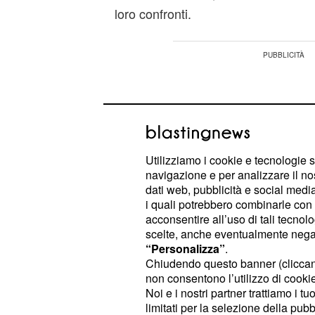
loro confronti.
Utilizziamo i cookie e tecnologie s
navigazione e per analizzare il no
dati web, pubblicità e social media,
i quali potrebbero combinarle con a
acconsentire all’uso di tali tecnol
scelte, anche eventualmente negand
“Personalizza”
.
Chiudendo questo banner (clicca
non consentono l’utilizzo di cookie 
Hanno fatto presente ai giudici che i
Noi e i nostri partner trattiamo i t
limitati per la selezione della pubb
derivavano dal piano straordinario d