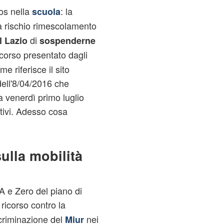
os nella
: la
scuola
 rischio rimescolamento
di
l Lazio
sospenderne
icorso presentato dagli
e riferisce il sito
ell'8/04/2016 che
a venerdì primo luglio
tivi. Adesso cosa
ulla mobilità
 A e Zero del piano di
icorso contro la
criminazione del
nei
Miur