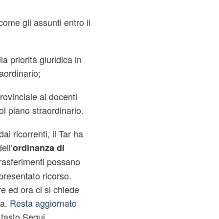
come gli assunti entro il
 priorità giuridica in
aordinario;
rovinciale ai docenti
l piano straordinario.
i ricorrenti, il Tar ha
ell’
ordinanza di
trasferimenti possano
presentato ricorso.
re ed ora ci si chiede
ma.
Resta aggiornato
l tasto Segui.