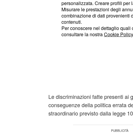
personalizzata. Creare profili per 
contro il precariato, ma dalle proce
Misurare le prestazioni degli annun
del DL 297/1994) per la copertura de
combinazione di dati provenienti da 
contenuti.
diritto. Le loro assunzioni sarebbero
Per conoscere nel dettaglio quali c
2014, ma hanno subito uno slittame
consultare la nostra
Cookie Policy
comportato una disparità di trattame
assunto nel 2014 e loro, evidente so
2016, dove chi è stato assunto entro
possibilità di scegliere la sede scola
in Fase A e 0 si contendono i posti ne
altri.
Le discriminazioni fatte presenti ai g
conseguenze della politica errata de
straordinario previsto dalla legge 1