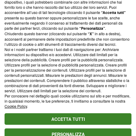
dispositivo, i quali potrebbero combinarle con altre informazioni che hai
ancora membro del programma, ma ha richiesto di farne
fornito loro o che hanno raccolto dal tuo utilizzo dei loro servizi. Puoi
parte; Trust Project non ha ancora effettuato una verifica di
acconsentire all’uso di tali tecnologie cliccando il pulsante
“Accetta tutti”
conformità agli standard.
presente su questo banner oppure personalizzare le tue scelte, anche
eventualmente negando il consenso al trattamento dei dati personali da
parte dei partner terzi, cliccando sul pulsante
“Personalizza”
.
Su di noi
Chiudendo questo banner (cliccando sul pulsante
“X”
in alto a destra),
acconsenti al permanere delle impostazioni predefinite che non consentono
Team editoriale
l’utilizzo di cookie o altri strumenti di tracciamento diversi dai tecnici.
Noi e i nostri partner trattiamo i tuoi dati di navigazione per: Archiviare
Corporate
informazioni su dispositivo e/o accedervi. Utilizzare dati limitati per la
selezione della pubblicità. Creare profili per la pubblicità personalizzata.
Redazione
Utilizzare profili per la selezione di pubblicità personalizzata. Creare profili
per la personalizzazione dei contenuti. Utilizzare profili per la selezione di
Informativa Privacy
contenuti personalizzati. Misurare le prestazioni degli annunci. Misurare le
prestazioni dei contenuti. Comprendere il pubblico attraverso statistiche o la
Cookie Policy
combinazione di dati provenienti da fonti diverse. Sviluppare e migliorare i
servizi. Utilizzare dati limitati per la selezione dei contenuti.
Blasting SA, IDI CHE-247.845.224, Via Carlo Frasca, 3 - 6900
Per conoscere nel dettaglio quali cookie utilizziamo sul sito e per modificare,
Lugano (Svizzera) Tel:
+39 0690258937
in qualsiasi momento, le tue preferenze, ti invitiamo a consultare la nostra
Cookie Policy
.
© 2026 Blasting News
ACCETTA TUTTI
PERSONALIZZA