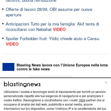
Offerte di lavoro 28/09, OBI assume per nuove
aperture
Anticipazioni Tutto per la mia famiglia: Akif tenta di
riconciliarsi con Nebahat
VIDEO
Spoiler Forbidden fruit: Yildiz chiede aiuto a Cansu
VIDEO
Blasting News lavora con l’Unione Europea nella lotta
contro le fake news
ABOUT
LINEA EDITORIALE
Utilizziamo i cookie e tecnologie simili di tracciamento per fornirti un servizio
Questa sezione offre informazioni trasparenti su Blasting
personalizzato rispetto alle tue esigenze di navigazione e per analizzare il
nostro traffico. Raccogliamo e condividiamo con i nostri
1624
partner che si
News, sui nostri processi editoriali e su come ci impegniamo a
occupano di analisi dei dati web, pubblicità e social media, alcune
creare news di qualità. Inoltre, afferma la nostra aderenza a
informazioni sul tuo dispositivo, come l’indirizzo IP e le caratteristiche del tuo
‘Trust Project - News with Integrity’
Blasting News non è