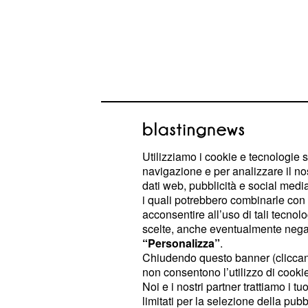
Utilizziamo i cookie e tecnologie s
I perché del rinvio
navigazione e per analizzare il no
dati web, pubblicità e social media,
Il problema principale del pacchett
i quali potrebbero combinarle con a
le linee di intervento e le problemat
acconsentire all’uso di tali tecnol
scelte, anche eventualmente negand
misure in via di creazione, ma le cif
“Personalizza”
.
finanziarie. Difficilmente si riuscirà
Chiudendo questo banner (clicca
interventi sulle minime o sui precoc
non consentono l’utilizzo di cookie 
Noi e i nostri partner trattiamo i t
perché i provvedimenti grosso modo
limitati per la selezione della pubb