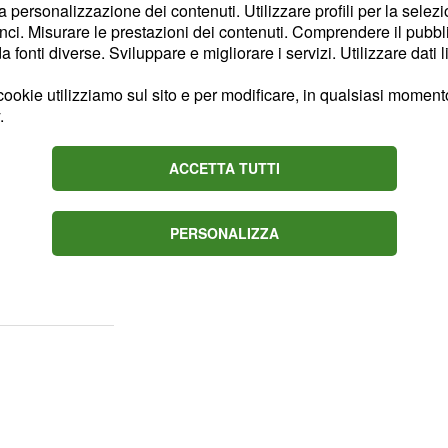
anze che i sindacati
la personalizzazione dei contenuti. Utilizzare profili per la selez
verno, magari ritornando
ci. Misurare le prestazioni dei contenuti. Comprendere il pubblic
fonti diverse. Sviluppare e migliorare i servizi. Utilizzare dati l
 e senza penalizzazioni,
asi inesistenti. Con
ookie utilizziamo sul sito e per modificare, in qualsiasi momento,
.
 rappresentanti, le
temate riguardano i
ACCETTA TUTTI
uali sarà possibile
essa l’uscita anticipata,
l’APE) che verso quella
PERSONALIZZA
ianità (la questione