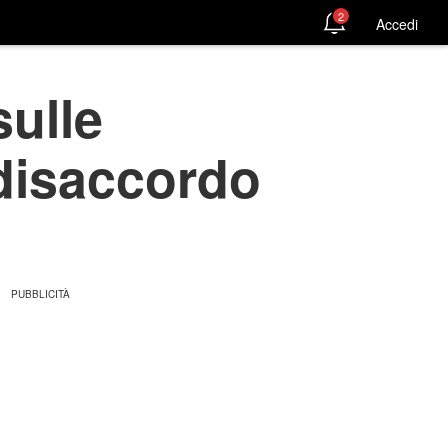
2
Accedi
sulle
 disaccordo