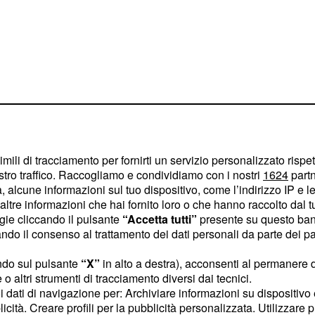
imili di tracciamento per fornirti un servizio personalizzato rispe
stro traffico. Raccogliamo e condividiamo con i nostri
1624
partn
 alcune informazioni sul tuo dispositivo, come l’indirizzo IP e le 
o previdenziale non sono
ltre informazioni che hai fornito loro o che hanno raccolto dal tuo
iche tecniche delle
ogie cliccando il pulsante
“Accetta tutti”
presente su questo ban
o il consenso al trattamento dei dati personali da parte dei par
re delle coperture
 a correggere
,
APE
ndo sul pulsante
“X”
in alto a destra), acconsenti al permanere 
i nel prossimo incontro
o altri strumenti di tracciamento diversi dai tecnici.
uoi dati di navigazione per: Archiviare informazioni su dispositivo 
 saranno quelli che da
licità. Creare profili per la pubblicità personalizzata. Utilizzare p