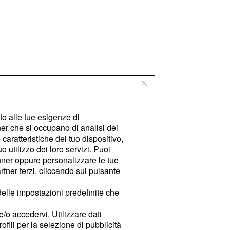
tto alle tue esigenze di
er che si occupano di analisi dei
caratteristiche del tuo dispositivo,
 utilizzo dei loro servizi. Puoi
ner oppure personalizzare le tue
tner terzi, cliccando sul pulsante
delle impostazioni predefinite che
e/o accedervi. Utilizzare dati
rofili per la selezione di pubblicità