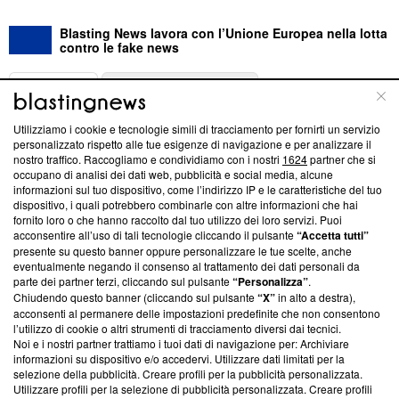
Blasting News lavora con l’Unione Europea nella lotta
contro le fake news
ABOUT
LINEA EDITORIALE
Utilizziamo i cookie e tecnologie simili di tracciamento per fornirti un servizio
Questa sezione offre informazioni trasparenti su Blasting
personalizzato rispetto alle tue esigenze di navigazione e per analizzare il
nostro traffico. Raccogliamo e condividiamo con i nostri
1624
partner che si
News, sui nostri processi editoriali e su come ci impegniamo a
occupano di analisi dei dati web, pubblicità e social media, alcune
creare news di qualità. Inoltre, afferma la nostra aderenza a
informazioni sul tuo dispositivo, come l’indirizzo IP e le caratteristiche del tuo
‘Trust Project - News with Integrity’
Blasting News non è
dispositivo, i quali potrebbero combinarle con altre informazioni che hai
ancora membro del programma, ma ha richiesto di farne
fornito loro o che hanno raccolto dal tuo utilizzo dei loro servizi. Puoi
parte; Trust Project non ha ancora effettuato una verifica di
acconsentire all’uso di tali tecnologie cliccando il pulsante
“Accetta tutti”
conformità agli standard.
presente su questo banner oppure personalizzare le tue scelte, anche
eventualmente negando il consenso al trattamento dei dati personali da
parte dei partner terzi, cliccando sul pulsante
“Personalizza”
.
Su di noi
Chiudendo questo banner (cliccando sul pulsante
“X”
in alto a destra),
acconsenti al permanere delle impostazioni predefinite che non consentono
Team editoriale
l’utilizzo di cookie o altri strumenti di tracciamento diversi dai tecnici.
Noi e i nostri partner trattiamo i tuoi dati di navigazione per: Archiviare
Corporate
informazioni su dispositivo e/o accedervi. Utilizzare dati limitati per la
selezione della pubblicità. Creare profili per la pubblicità personalizzata.
Redazione
Utilizzare profili per la selezione di pubblicità personalizzata. Creare profili