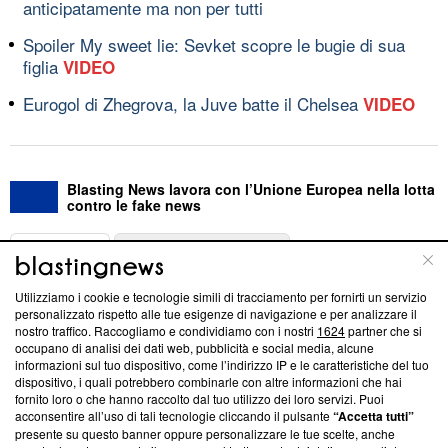
anticipatamente ma non per tutti
Spoiler My sweet lie: Sevket scopre le bugie di sua
figlia
VIDEO
Eurogol di Zhegrova, la Juve batte il Chelsea
VIDEO
Blasting News lavora con l’Unione Europea nella lotta
contro le fake news
ABOUT
LINEA EDITORIALE
Utilizziamo i cookie e tecnologie simili di tracciamento per fornirti un servizio
Questa sezione offre informazioni trasparenti su Blasting
personalizzato rispetto alle tue esigenze di navigazione e per analizzare il
nostro traffico. Raccogliamo e condividiamo con i nostri
1624
partner che si
News, sui nostri processi editoriali e su come ci impegniamo a
occupano di analisi dei dati web, pubblicità e social media, alcune
creare news di qualità. Inoltre, afferma la nostra aderenza a
informazioni sul tuo dispositivo, come l’indirizzo IP e le caratteristiche del tuo
‘Trust Project - News with Integrity’
Blasting News non è
dispositivo, i quali potrebbero combinarle con altre informazioni che hai
ancora membro del programma, ma ha richiesto di farne
fornito loro o che hanno raccolto dal tuo utilizzo dei loro servizi. Puoi
parte; Trust Project non ha ancora effettuato una verifica di
acconsentire all’uso di tali tecnologie cliccando il pulsante
“Accetta tutti”
conformità agli standard.
presente su questo banner oppure personalizzare le tue scelte, anche