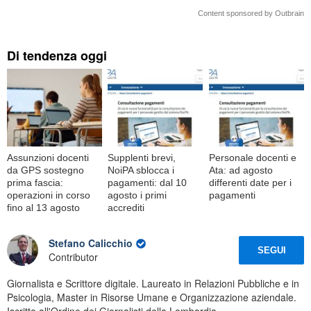
Content sponsored by Outbrain
Di tendenza oggi
Assunzioni docenti
Supplenti brevi,
Personale docenti e
da GPS sostegno
NoiPA sblocca i
Ata: ad agosto
prima fascia:
pagamenti: dal 10
differenti date per i
operazioni in corso
agosto i primi
pagamenti
fino al 13 agosto
accrediti
Stefano Calicchio
SEGUI
Contributor
Giornalista e Scrittore digitale. Laureato in Relazioni Pubbliche e in
Psicologia, Master in Risorse Umane e Organizzazione aziendale.
Iscritto all'Ordine dei Giornalisti della Lombardia.