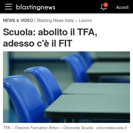
2
Accedi
NEWS & VIDEO
Blasting News Italia
>
Lavoro
Scuola: abolito il TFA,
adesso c'è il FIT
TFA – Tirocinio Formativo Attivo – Orizzonte Scuola - orizzontescuola.it