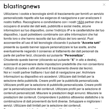
ABOUT
LINEA EDITORIALE
Utilizziamo i cookie e tecnologie simili di tracciamento per fornirti un servizio
Questa sezione offre informazioni trasparenti su Blasting
personalizzato rispetto alle tue esigenze di navigazione e per analizzare il
nostro traffico. Raccogliamo e condividiamo con i nostri
1624
partner che si
News, sui nostri processi editoriali e su come ci impegniamo a
occupano di analisi dei dati web, pubblicità e social media, alcune
creare news di qualità. Inoltre, afferma la nostra aderenza a
informazioni sul tuo dispositivo, come l’indirizzo IP e le caratteristiche del tuo
‘Trust Project - News with Integrity’
Blasting News non è
dispositivo, i quali potrebbero combinarle con altre informazioni che hai
ancora membro del programma, ma ha richiesto di farne
fornito loro o che hanno raccolto dal tuo utilizzo dei loro servizi. Puoi
parte; Trust Project non ha ancora effettuato una verifica di
acconsentire all’uso di tali tecnologie cliccando il pulsante
“Accetta tutti”
conformità agli standard.
presente su questo banner oppure personalizzare le tue scelte, anche
eventualmente negando il consenso al trattamento dei dati personali da
parte dei partner terzi, cliccando sul pulsante
“Personalizza”
.
Su di noi
Chiudendo questo banner (cliccando sul pulsante
“X”
in alto a destra),
acconsenti al permanere delle impostazioni predefinite che non consentono
Team editoriale
l’utilizzo di cookie o altri strumenti di tracciamento diversi dai tecnici.
Noi e i nostri partner trattiamo i tuoi dati di navigazione per: Archiviare
Corporate
informazioni su dispositivo e/o accedervi. Utilizzare dati limitati per la
selezione della pubblicità. Creare profili per la pubblicità personalizzata.
Redazione
Utilizzare profili per la selezione di pubblicità personalizzata. Creare profili
per la personalizzazione dei contenuti. Utilizzare profili per la selezione di
Informativa Privacy
contenuti personalizzati. Misurare le prestazioni degli annunci. Misurare le
prestazioni dei contenuti. Comprendere il pubblico attraverso statistiche o la
Cookie Policy
combinazione di dati provenienti da fonti diverse. Sviluppare e migliorare i
servizi. Utilizzare dati limitati per la selezione dei contenuti.
Blasting SA, IDI CHE-247.845.224, Via Carlo Frasca, 3 - 6900