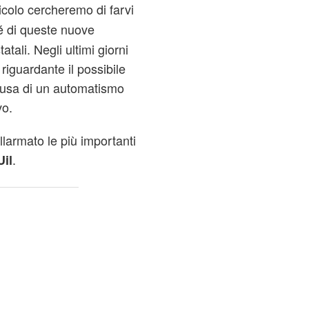
ticolo cercheremo di farvi
é di queste nuove
atali. Negli ultimi giorni
riguardante il possibile
causa di un automatismo
vo.
larmato le più importanti
.
Uil