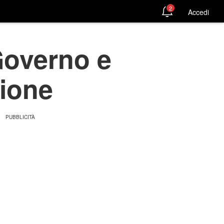
2
Accedi
Governo e
zione