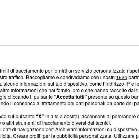
ito all'avvio della
; stiamo parlando di
iale
imili di tracciamento per fornirti un servizio personalizzato rispe
il pensionamento
stro traffico. Raccogliamo e condividiamo con i nostri
1624
partn
ati. Ma le novità sul tema
 alcune informazioni sul tuo dispositivo, come l’indirizzo IP e le 
ltre informazioni che hai fornito loro o che hanno raccolto dal tuo
ogie cliccando il pulsante
“Accetta tutti”
presente su questo ban
o il consenso al trattamento dei dati personali da parte dei par
ti al 29
ndo sul pulsante
“X”
in alto a destra), acconsenti al permanere 
o altri strumenti di tracciamento diversi dai tecnici.
uoi dati di navigazione per: Archiviare informazioni su dispositivo 
 tema
. Le notizie
pensioni
licità. Creare profili per la pubblicità personalizzata. Utilizzare p