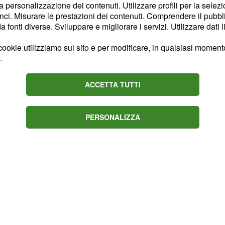
lo
sono aggiornate a ieri
la personalizzazione dei contenuti. Utilizzare profili per la selez
ci. Misurare le prestazioni dei contenuti. Comprendere il pubblic
vo
scontro tra Governo
fonti diverse. Sviluppare e migliorare i servizi. Utilizzare dati l
 aumento dell'età
 temi da chiarire e
ookie utilizziamo sul sito e per modificare, in qualsiasi momento,
.
ll'esecutivo: non solo
pensioni per coloro al di
ACCETTA TUTTI
PERSONALIZZA