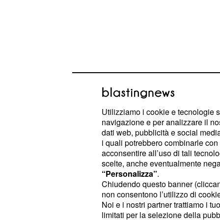
Queste, ricordiamo, hanno acconsent
famosa (e tanto agognata)
Ape Soc
Utilizziamo i cookie e tecnologie s
un'importante riforma che prevede 
navigazione e per analizzare il no
anticipato per i lavoratori svantaggi
dati web, pubblicità e social media,
i quali potrebbero combinarle con a
pensioni non finiscono certo qui.
acconsentire all’uso di tali tecnol
scelte, anche eventualmente negand
Pensioni: aggiornamen
“Personalizza”
.
Chiudendo questo banner (clicca
Giugno
non consentono l’utilizzo di cookie 
Noi e i nostri partner trattiamo i t
Ci sono rilevanti novità
riguardo al
limitati per la selezione della pubb