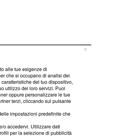
tto alle tue esigenze di
er che si occupano di analisi dei
caratteristiche del tuo dispositivo,
 utilizzo dei loro servizi. Puoi
ner oppure personalizzare le tue
tner terzi, cliccando sul pulsante
delle impostazioni predefinite che
e/o accedervi. Utilizzare dati
rofili per la selezione di pubblicità