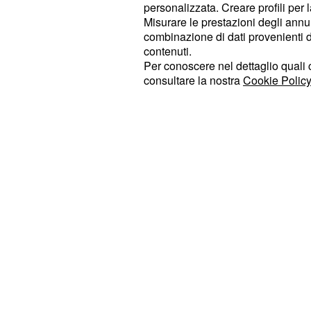
che vi proponiamo in questo artico
personalizzata. Creare profili per 
Misurare le prestazioni degli annun
. C'è stato un nuo
29 Giugno 2017
combinazione di dati provenienti da 
a causa di un possibile
e sindacati
contenuti.
pensionabile. Sono diversi, inoltre i
Per conoscere nel dettaglio quali c
consultare la nostra
Cookie Policy
discutere da parte dei sindacati e de
pensioni, ma anche previdenza e le 
sotto dei 30 anni.