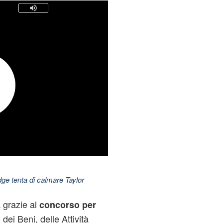
dge tenta di calmare Taylor
a grazie al
concorso per
o dei Beni, delle Attività