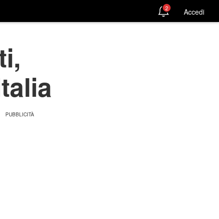
2
Accedi
i,
talia