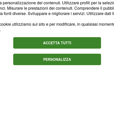
la personalizzazione dei contenuti. Utilizzare profili per la selez
entuali periodi di
ci. Misurare le prestazioni dei contenuti. Comprendere il pubblic
oppure di formazione
fonti diverse. Sviluppare e migliorare i servizi. Utilizzare dati l
ookie utilizziamo sul sito e per modificare, in qualsiasi momento,
.
guardano la figura di
e la vigilanza che
ACCETTA TUTTI
la prima
dei
accoglienza
 fornendo informazioni
PERSONALIZZA
o anche in lingua inglese.