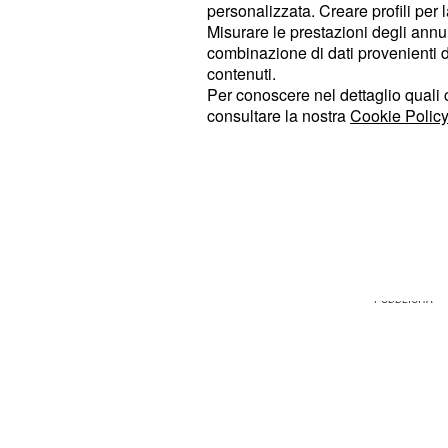
personalizzata. Creare profili per 
verranno prese in considerazione ev
Misurare le prestazioni degli annun
tirocinio, di volontariato, di stage 
combinazione di dati provenienti da 
contenuti.
scolastica.
Per conoscere nel dettaglio quali c
consultare la nostra
Cookie Policy
Le posizioni messe a disposizione ri
Addetti per l’assistenza al pubblico 
avranno il compito di occuparsi del
visitatori gestendo la biglietteria e
storiche e artistiche, ove necessari