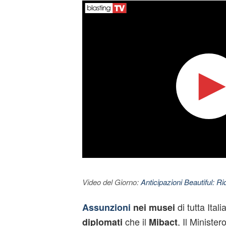
Video del Giorno:
Anticipazioni Beautiful: Ri
di tutta Itali
Assunzioni
nei musei
che il
, Il Minister
diplomati
Mibact