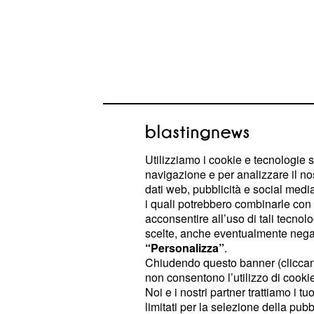
Utilizziamo i cookie e tecnologie s
navigazione e per analizzare il no
dati web, pubblicità e social media,
i quali potrebbero combinarle con a
Tra i
richiesti, oltre al dip
requisiti
acconsentire all’uso di tali tecnol
superiore, la conoscenza a livello 
scelte, anche eventualmente negand
“Personalizza”
.
della lingua inglese parlata e scrit
Chiudendo questo banner (clicca
esperienza lavorativa nel ruolo di cu
non consentono l’utilizzo di cookie 
addetto all’accoglienza presso strut
Noi e i nostri partner trattiamo i t
limitati per la selezione della pubb
archeologiche. Ai fini della valutazi