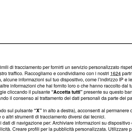
imili di tracciamento per fornirti un servizio personalizzato rispe
stro traffico. Raccogliamo e condividiamo con i nostri
1624
partn
 alcune informazioni sul tuo dispositivo, come l’indirizzo IP e le 
ltre informazioni che hai fornito loro o che hanno raccolto dal tuo
loma di scuola secondaria
ogie cliccando il pulsante
“Accetta tutti”
presente su questo ban
intermedio superiore B2
o il consenso al trattamento dei dati personali da parte dei par
ta ed una precedente
ndo sul pulsante
“X”
in alto a destra), acconsenti al permanere 
stode, guida turistica o
o altri strumenti di tracciamento diversi dai tecnici.
ture museali o
uoi dati di navigazione per: Archiviare informazioni su dispositivo 
licità. Creare profili per la pubblicità personalizzata. Utilizzare p
one dell’esperienza, non