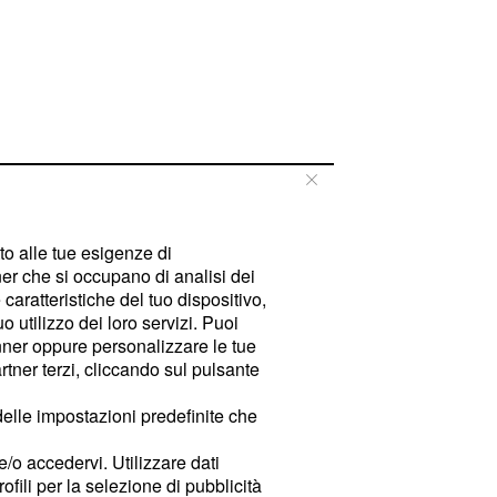
tto alle tue esigenze di
er che si occupano di analisi dei
caratteristiche del tuo dispositivo,
 utilizzo dei loro servizi. Puoi
ner oppure personalizzare le tue
tner terzi, cliccando sul pulsante
delle impostazioni predefinite che
e/o accedervi. Utilizzare dati
rofili per la selezione di pubblicità