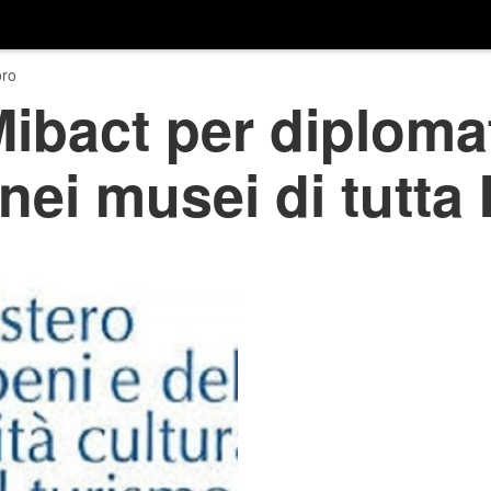
ro
bact per diplomat
ei musei di tutta I