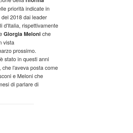
riforma
le priorità indicate in
he del 2018 dai leader
li d'Italia, rispettivamente
e
che
Giorgia Meloni
n vista
marzo prossimo.
è stato in questi anni
ni, che l'aveva posta come
sconi e Meloni che
esi di parlare di