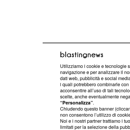
Utilizziamo i cookie e tecnologie s
navigazione e per analizzare il no
Pensioni: proposta 
dati web, pubblicità e social media,
Salvini, Berlusconi e
i quali potrebbero combinarle con a
acconsentire all’uso di tali tecnol
Ma si sa, siamo in piena campagna e
scelte, anche eventualmente negand
“Personalizza”
.
leader del centro-destra strizzano l'o
Chiudendo questo banner (clicca
riforma pensioni del 2011 è uno dei t
non consentono l’utilizzo di cookie 
italiani visto che sono milioni i citta
Noi e i nostri partner trattiamo i t
limitati per la selezione della pubb
maniera hanno subito quella che mo