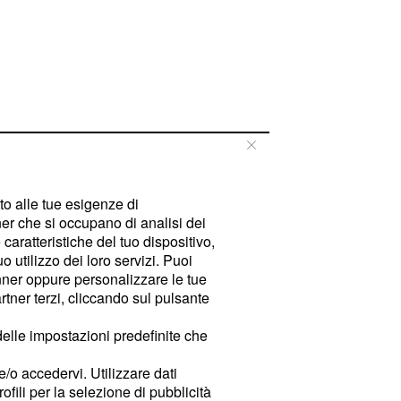
tto alle tue esigenze di
er che si occupano di analisi dei
caratteristiche del tuo dispositivo,
 utilizzo dei loro servizi. Puoi
ner oppure personalizzare le tue
tner terzi, cliccando sul pulsante
delle impostazioni predefinite che
e/o accedervi. Utilizzare dati
rofili per la selezione di pubblicità