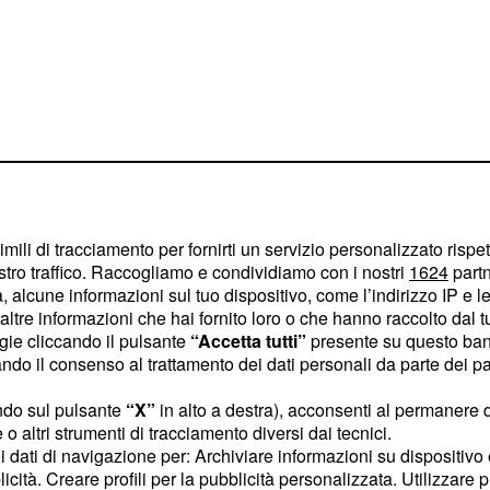
imili di tracciamento per fornirti un servizio personalizzato rispe
stro traffico. Raccogliamo e condividiamo con i nostri
1624
partn
comune per
 alcune informazioni sul tuo dispositivo, come l’indirizzo IP e le 
 Meloni
ltre informazioni che hai fornito loro o che hanno raccolto dal tuo
ogie cliccando il pulsante
“Accetta tutti”
presente su questo ban
lettorale e quindi i
o il consenso al trattamento dei dati personali da parte dei par
cchio agli elettori, la
ndo sul pulsante
“X”
in alto a destra), acconsenti al permanere 
emi più sentiti degli
o altri strumenti di tracciamento diversi dai tecnici.
dini che in qualche
uoi dati di navigazione per: Archiviare informazioni su dispositivo 
licità. Creare profili per la pubblicità personalizzata. Utilizzare p
lti ritengono una legge