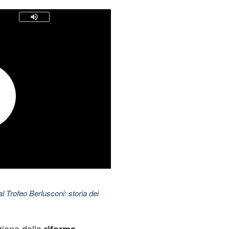
l Trofeo Berlusconi: storia dei
izione della