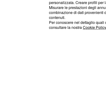
personalizzata. Creare profili per 
previdenziale ingiusta. Sia chi non 
Misurare le prestazioni degli annun
pensione nonostante tanti anni di la
combinazione di dati provenienti da 
contenuti.
trovare occupazione ed è vittima de
Per conoscere nel dettaglio quali c
giovanile o del precariato nella migl
consultare la nostra
Cookie Policy
tema sempre caldo in questi anni al
Renzi né il Governo Gentiloni hanno
attese dagli italiani.