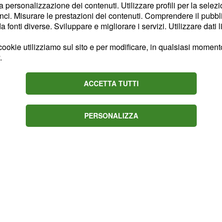
la personalizzazione dei contenuti. Utilizzare profili per la selez
riesce ad andare in
ci. Misurare le prestazioni dei contenuti. Comprendere il pubblic
voro sia chi non riesce a
fonti diverse. Sviluppare e migliorare i servizi. Utilizzare dati l
lla disoccupazione
ookie utilizziamo sul sito e per modificare, in qualsiasi momento,
iore delle ipotesi. Un
.
 quale né il Governo
 dato le risposte tanto
ACCETTA TUTTI
PERSONALIZZA