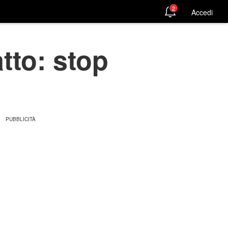
2
Accedi
tto: stop