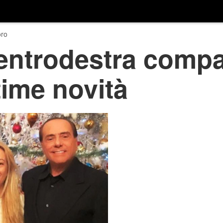
ro
entrodestra compa
time novità