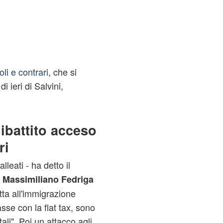
li e contrari,
che si
i ieri di Salvini,
ibattito acceso
ri
leati - ha detto il
a
Massimiliano Fedriga
otta all'immigrazione
tasse con la flat tax, sono
ali". Poi un attacco agli