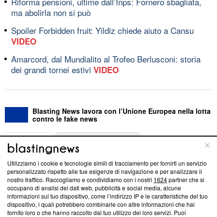
Riforma pensioni, ultime dall’Inps: Fornero sbagliata,
ma abolirla non si può
Spoiler Forbidden fruit: Yildiz chiede aiuto a Cansu
VIDEO
Amarcord, dal Mundialito al Trofeo Berlusconi: storia
dei grandi tornei estivi
VIDEO
Blasting News lavora con l’Unione Europea nella lotta
contro le fake news
ABOUT
LINEA EDITORIALE
Utilizziamo i cookie e tecnologie simili di tracciamento per fornirti un servizio
Questa sezione offre informazioni trasparenti su Blasting
personalizzato rispetto alle tue esigenze di navigazione e per analizzare il
nostro traffico. Raccogliamo e condividiamo con i nostri
1624
partner che si
News, sui nostri processi editoriali e su come ci impegniamo a
occupano di analisi dei dati web, pubblicità e social media, alcune
creare news di qualità. Inoltre, afferma la nostra aderenza a
informazioni sul tuo dispositivo, come l’indirizzo IP e le caratteristiche del tuo
‘Trust Project - News with Integrity’
Blasting News non è
dispositivo, i quali potrebbero combinarle con altre informazioni che hai
ancora membro del programma, ma ha richiesto di farne
fornito loro o che hanno raccolto dal tuo utilizzo dei loro servizi. Puoi