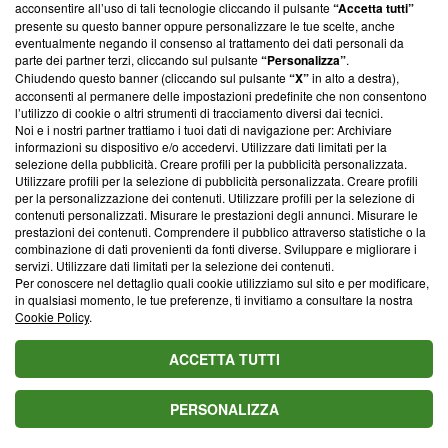
parte; Trust Project non ha ancora effettuato una verifica di
acconsentire all’uso di tali tecnologie cliccando il pulsante
“Accetta tutti”
conformità agli standard.
presente su questo banner oppure personalizzare le tue scelte, anche
eventualmente negando il consenso al trattamento dei dati personali da
parte dei partner terzi, cliccando sul pulsante
“Personalizza”
.
Su di noi
Chiudendo questo banner (cliccando sul pulsante
“X”
in alto a destra),
acconsenti al permanere delle impostazioni predefinite che non consentono
Team editoriale
l’utilizzo di cookie o altri strumenti di tracciamento diversi dai tecnici.
Noi e i nostri partner trattiamo i tuoi dati di navigazione per: Archiviare
Corporate
informazioni su dispositivo e/o accedervi. Utilizzare dati limitati per la
selezione della pubblicità. Creare profili per la pubblicità personalizzata.
Redazione
Utilizzare profili per la selezione di pubblicità personalizzata. Creare profili
per la personalizzazione dei contenuti. Utilizzare profili per la selezione di
Informativa Privacy
contenuti personalizzati. Misurare le prestazioni degli annunci. Misurare le
prestazioni dei contenuti. Comprendere il pubblico attraverso statistiche o la
Cookie Policy
combinazione di dati provenienti da fonti diverse. Sviluppare e migliorare i
servizi. Utilizzare dati limitati per la selezione dei contenuti.
Blasting SA, IDI CHE-247.845.224, Via Carlo Frasca, 3 - 6900
Per conoscere nel dettaglio quali cookie utilizziamo sul sito e per modificare,
Lugano (Svizzera) Tel:
+39 0690258937
in qualsiasi momento, le tue preferenze, ti invitiamo a consultare la nostra
Cookie Policy
.
© 2026 Blasting News
ACCETTA TUTTI
PERSONALIZZA