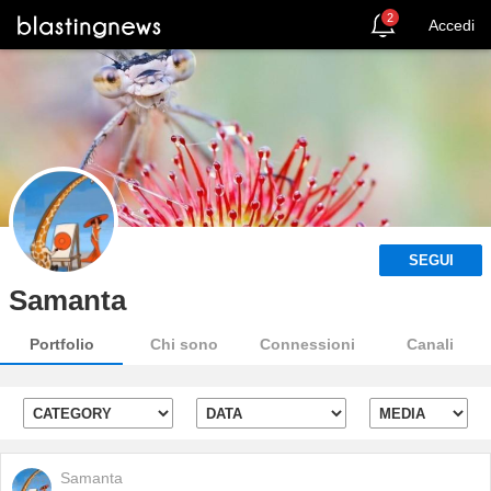
2
Accedi
SEGUI
Samanta
Portfolio
Chi sono
Connessioni
Canali
Samanta