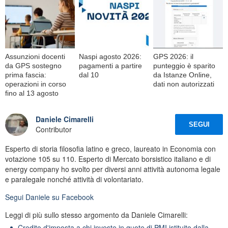
Assunzioni docenti
Naspi agosto 2026:
GPS 2026: il
da GPS sostegno
pagamenti a partire
punteggio è sparito
prima fascia:
dal 10
da Istanze Online,
operazioni in corso
dati non autorizzati
fino al 13 agosto
Daniele Cimarelli
SEGUI
Contributor
Esperto di storia filosofia latino e greco, laureato in Economia con
votazione 105 su 110. Esperto di Mercato borsistico italiano e di
energy company ho svolto per diversi anni attività autonoma legale
e paralegale nonché attività di volontariato.
Segui
Daniele
su Facebook
Leggi di più sullo stesso argomento da Daniele Cimarelli:
Credito d'imposta a chi investe in quote di PMI istituito dalla