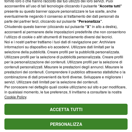
fornito loro o che hanno raccolto dal tuo utilizzo dei loro servizi. Puoi
parte; Trust Project non ha ancora effettuato una verifica di
acconsentire all’uso di tali tecnologie cliccando il pulsante
“Accetta tutti”
conformità agli standard.
presente su questo banner oppure personalizzare le tue scelte, anche
eventualmente negando il consenso al trattamento dei dati personali da
parte dei partner terzi, cliccando sul pulsante
“Personalizza”
.
Su di noi
Chiudendo questo banner (cliccando sul pulsante
“X”
in alto a destra),
acconsenti al permanere delle impostazioni predefinite che non consentono
Team editoriale
l’utilizzo di cookie o altri strumenti di tracciamento diversi dai tecnici.
Noi e i nostri partner trattiamo i tuoi dati di navigazione per: Archiviare
Corporate
informazioni su dispositivo e/o accedervi. Utilizzare dati limitati per la
selezione della pubblicità. Creare profili per la pubblicità personalizzata.
Redazione
Utilizzare profili per la selezione di pubblicità personalizzata. Creare profili
per la personalizzazione dei contenuti. Utilizzare profili per la selezione di
Informativa Privacy
contenuti personalizzati. Misurare le prestazioni degli annunci. Misurare le
prestazioni dei contenuti. Comprendere il pubblico attraverso statistiche o la
Cookie Policy
combinazione di dati provenienti da fonti diverse. Sviluppare e migliorare i
servizi. Utilizzare dati limitati per la selezione dei contenuti.
Blasting SA, IDI CHE-247.845.224, Via Carlo Frasca, 3 - 6900
Per conoscere nel dettaglio quali cookie utilizziamo sul sito e per modificare,
Lugano (Svizzera) Tel:
+39 0690258937
in qualsiasi momento, le tue preferenze, ti invitiamo a consultare la nostra
Cookie Policy
.
© 2026 Blasting News
ACCETTA TUTTI
PERSONALIZZA