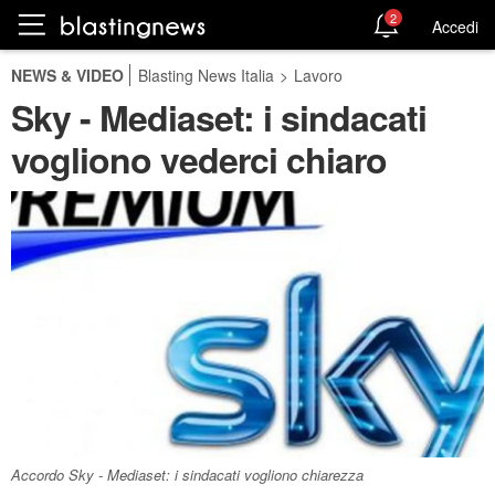
2
Accedi
NEWS & VIDEO
Blasting News Italia
>
Lavoro
Sky - Mediaset: i sindacati
vogliono vederci chiaro
Accordo Sky - Mediaset: i sindacati vogliono chiarezza