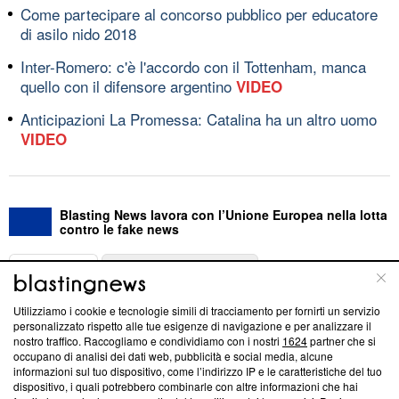
Come partecipare al concorso pubblico per educatore
di asilo nido 2018
Inter-Romero: c'è l'accordo con il Tottenham, manca
quello con il difensore argentino
VIDEO
Anticipazioni La Promessa: Catalina ha un altro uomo
VIDEO
Blasting News lavora con l’Unione Europea nella lotta
contro le fake news
ABOUT
LINEA EDITORIALE
Utilizziamo i cookie e tecnologie simili di tracciamento per fornirti un servizio
Questa sezione offre informazioni trasparenti su Blasting
personalizzato rispetto alle tue esigenze di navigazione e per analizzare il
nostro traffico. Raccogliamo e condividiamo con i nostri
1624
partner che si
News, sui nostri processi editoriali e su come ci impegniamo a
occupano di analisi dei dati web, pubblicità e social media, alcune
creare news di qualità. Inoltre, afferma la nostra aderenza a
informazioni sul tuo dispositivo, come l’indirizzo IP e le caratteristiche del tuo
‘Trust Project - News with Integrity’
Blasting News non è
dispositivo, i quali potrebbero combinarle con altre informazioni che hai
ancora membro del programma, ma ha richiesto di farne