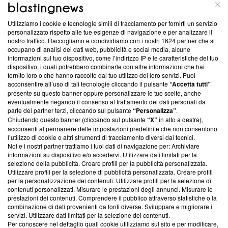
ABOUT
LINEA EDITORIALE
Utilizziamo i cookie e tecnologie simili di tracciamento per fornirti un servizio
Questa sezione offre informazioni trasparenti su Blasting
personalizzato rispetto alle tue esigenze di navigazione e per analizzare il
nostro traffico. Raccogliamo e condividiamo con i nostri
1624
partner che si
News, sui nostri processi editoriali e su come ci impegniamo a
occupano di analisi dei dati web, pubblicità e social media, alcune
creare news di qualità. Inoltre, afferma la nostra aderenza a
informazioni sul tuo dispositivo, come l’indirizzo IP e le caratteristiche del tuo
‘Trust Project - News with Integrity’
Blasting News non è
dispositivo, i quali potrebbero combinarle con altre informazioni che hai
ancora membro del programma, ma ha richiesto di farne
fornito loro o che hanno raccolto dal tuo utilizzo dei loro servizi. Puoi
parte; Trust Project non ha ancora effettuato una verifica di
acconsentire all’uso di tali tecnologie cliccando il pulsante
“Accetta tutti”
conformità agli standard.
presente su questo banner oppure personalizzare le tue scelte, anche
eventualmente negando il consenso al trattamento dei dati personali da
parte dei partner terzi, cliccando sul pulsante
“Personalizza”
.
Su di noi
Chiudendo questo banner (cliccando sul pulsante
“X”
in alto a destra),
acconsenti al permanere delle impostazioni predefinite che non consentono
Team editoriale
l’utilizzo di cookie o altri strumenti di tracciamento diversi dai tecnici.
Noi e i nostri partner trattiamo i tuoi dati di navigazione per: Archiviare
Corporate
informazioni su dispositivo e/o accedervi. Utilizzare dati limitati per la
selezione della pubblicità. Creare profili per la pubblicità personalizzata.
Redazione
Utilizzare profili per la selezione di pubblicità personalizzata. Creare profili
per la personalizzazione dei contenuti. Utilizzare profili per la selezione di
Informativa Privacy
contenuti personalizzati. Misurare le prestazioni degli annunci. Misurare le
prestazioni dei contenuti. Comprendere il pubblico attraverso statistiche o la
Cookie Policy
combinazione di dati provenienti da fonti diverse. Sviluppare e migliorare i
servizi. Utilizzare dati limitati per la selezione dei contenuti.
Blasting SA, IDI CHE-247.845.224, Via Carlo Frasca, 3 - 6900
Per conoscere nel dettaglio quali cookie utilizziamo sul sito e per modificare,