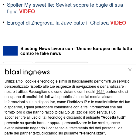
Spoiler My sweet lie: Sevket scopre le bugie di sua
figlia
VIDEO
Eurogol di Zhegrova, la Juve batte il Chelsea
VIDEO
Blasting News lavora con l’Unione Europea nella lotta
contro le fake news
ABOUT
LINEA EDITORIALE
Utilizziamo i cookie e tecnologie simili di tracciamento per fornirti un servizio
Questa sezione offre informazioni trasparenti su Blasting
personalizzato rispetto alle tue esigenze di navigazione e per analizzare il
nostro traffico. Raccogliamo e condividiamo con i nostri
1624
partner che si
News, sui nostri processi editoriali e su come ci impegniamo a
occupano di analisi dei dati web, pubblicità e social media, alcune
creare news di qualità. Inoltre, afferma la nostra aderenza a
informazioni sul tuo dispositivo, come l’indirizzo IP e le caratteristiche del tuo
‘Trust Project - News with Integrity’
Blasting News non è
dispositivo, i quali potrebbero combinarle con altre informazioni che hai
ancora membro del programma, ma ha richiesto di farne
fornito loro o che hanno raccolto dal tuo utilizzo dei loro servizi. Puoi
parte; Trust Project non ha ancora effettuato una verifica di
acconsentire all’uso di tali tecnologie cliccando il pulsante
“Accetta tutti”
conformità agli standard.
presente su questo banner oppure personalizzare le tue scelte, anche
eventualmente negando il consenso al trattamento dei dati personali da
parte dei partner terzi, cliccando sul pulsante
“Personalizza”
.
Su di noi