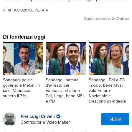
© RIPRODUZIONE VIETATA
Content sponsored by Outbrain
Di tendenza oggi
Sondaggi politici:
Sondaggi: battuta
Sondaggi, FdI e PD
governo e Meloni in
d'arresto per
in calo, bene M5s;
calo, Vannacci
Vannacci; rifiatano
vola Futuro
supera il 7%,
FdI, Lega, bene M5s
Nazionale e
e PD
crescono gli indecisi
Pier Luigi Crivelli
SEGUI
Contributor e Video Maker