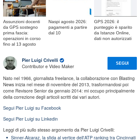
Assunzioni docenti
Naspi agosto 2026:
GPS 2026: il
da GPS sostegno
pagamenti a partire
punteggio è sparito
prima fascia:
dal 10
da Istanze Online,
operazioni in corso
dati non autorizzati
fino al 13 agosto
Pier Luigi Crivelli
SEGUI
Contributor e Video Maker
Nato nel 1966, giornalista freelance, la collaborazione con Blasting
News inizia nel mese di novembre del 2013, trasformandosi poi
come Revisore Senior da gennaio 2014: mi occupo principalmente
della correzione degli articoli scritti dai vari autori.
Segui
Pier Luigi
su Facebook
Segui
Pier Luigi
su Linkedin
Leggi di più sullo stesso argomento da Pier Luigi Crivelli:
Sinner-Alcaraz, la sfida al vertice dell'ATP ranking tra Cincinnati