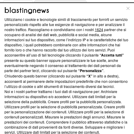
ABOUT
LINEA EDITORIALE
Utilizziamo i cookie e tecnologie simili di tracciamento per fornirti un servizio
Questa sezione offre informazioni trasparenti su Blasting
personalizzato rispetto alle tue esigenze di navigazione e per analizzare il
nostro traffico. Raccogliamo e condividiamo con i nostri
1624
partner che si
News, sui nostri processi editoriali e su come ci impegniamo a
occupano di analisi dei dati web, pubblicità e social media, alcune
creare news di qualità. Inoltre, afferma la nostra aderenza a
informazioni sul tuo dispositivo, come l’indirizzo IP e le caratteristiche del tuo
‘Trust Project - News with Integrity’
Blasting News non è
dispositivo, i quali potrebbero combinarle con altre informazioni che hai
ancora membro del programma, ma ha richiesto di farne
fornito loro o che hanno raccolto dal tuo utilizzo dei loro servizi. Puoi
parte; Trust Project non ha ancora effettuato una verifica di
acconsentire all’uso di tali tecnologie cliccando il pulsante
“Accetta tutti”
conformità agli standard.
presente su questo banner oppure personalizzare le tue scelte, anche
eventualmente negando il consenso al trattamento dei dati personali da
parte dei partner terzi, cliccando sul pulsante
“Personalizza”
.
Su di noi
Chiudendo questo banner (cliccando sul pulsante
“X”
in alto a destra),
acconsenti al permanere delle impostazioni predefinite che non consentono
Team editoriale
l’utilizzo di cookie o altri strumenti di tracciamento diversi dai tecnici.
Noi e i nostri partner trattiamo i tuoi dati di navigazione per: Archiviare
Corporate
informazioni su dispositivo e/o accedervi. Utilizzare dati limitati per la
selezione della pubblicità. Creare profili per la pubblicità personalizzata.
Redazione
Utilizzare profili per la selezione di pubblicità personalizzata. Creare profili
per la personalizzazione dei contenuti. Utilizzare profili per la selezione di
Informativa Privacy
contenuti personalizzati. Misurare le prestazioni degli annunci. Misurare le
prestazioni dei contenuti. Comprendere il pubblico attraverso statistiche o la
Cookie Policy
combinazione di dati provenienti da fonti diverse. Sviluppare e migliorare i
servizi. Utilizzare dati limitati per la selezione dei contenuti.