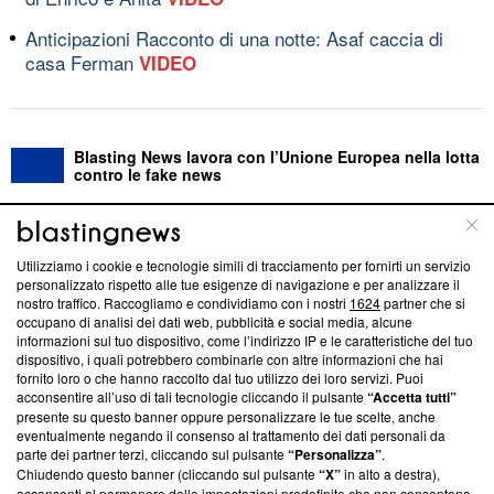
Anticipazioni Racconto di una notte: Asaf caccia di
casa Ferman
VIDEO
Blasting News lavora con l’Unione Europea nella lotta
contro le fake news
ABOUT
LINEA EDITORIALE
Utilizziamo i cookie e tecnologie simili di tracciamento per fornirti un servizio
personalizzato rispetto alle tue esigenze di navigazione e per analizzare il
Questa sezione offre informazioni trasparenti su Blasting
nostro traffico. Raccogliamo e condividiamo con i nostri
1624
partner che si
News, sui nostri processi editoriali e su come ci impegniamo a
occupano di analisi dei dati web, pubblicità e social media, alcune
creare news di qualità. Inoltre, afferma la nostra aderenza a
informazioni sul tuo dispositivo, come l’indirizzo IP e le caratteristiche del tuo
‘Trust Project - News with Integrity’
Blasting News non è
dispositivo, i quali potrebbero combinarle con altre informazioni che hai
fornito loro o che hanno raccolto dal tuo utilizzo dei loro servizi. Puoi
ancora membro del programma, ma ha richiesto di farne
acconsentire all’uso di tali tecnologie cliccando il pulsante
“Accetta tutti”
parte; Trust Project non ha ancora effettuato una verifica di
presente su questo banner oppure personalizzare le tue scelte, anche
conformità agli standard.
eventualmente negando il consenso al trattamento dei dati personali da
parte dei partner terzi, cliccando sul pulsante
“Personalizza”
.
Su di noi
Chiudendo questo banner (cliccando sul pulsante
“X”
in alto a destra),
acconsenti al permanere delle impostazioni predefinite che non consentono