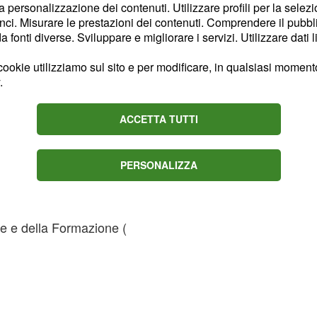
la personalizzazione dei contenuti. Utilizzare profili per la selez
 titoli e requisiti.
ci. Misurare le prestazioni dei contenuti. Comprendere il pubblic
fonti diverse. Sviluppare e migliorare i servizi. Utilizzare dati l
ookie utilizziamo sul sito e per modificare, in qualsiasi momento,
 Psicologia:
.
cologia vecchio
ACCETTA TUTTI
egli psicologi;
PERSONALIZZA
fessionale
e e della Formazione (