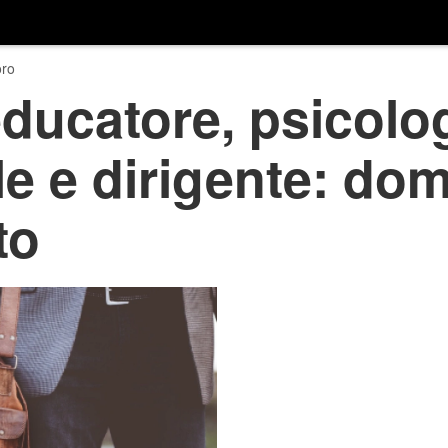
ro
ducatore, psicolo
le e dirigente: do
to