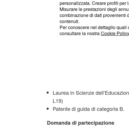
personalizzata. Creare profili per 
devono essere in possesso di specifici
Misurare le prestazioni degli annun
combinazione di dati provenienti da 
Istruttore direttivo psicologo
contenuti.
Per conoscere nel dettaglio quali c
Diploma di laurea specialistica in
consultare la nostra
Cookie Policy
Oppure, diploma di laurea in Psi
ordinamento;
Iscrizione all’Albo Professionale d
Patente di guida di categoria B.
Istruttore direttivo educatore pro
Laurea in Scienze dell’Educazion
L19)
Patente di guida di categoria B.
Domanda di partecipazione