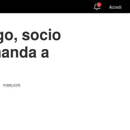
2
Accedi
go, socio
manda a