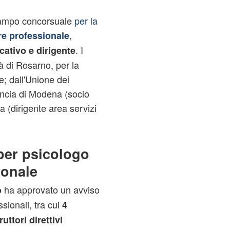
 campo concorsuale
per la
,
e professionale
. I
cativo e dirigente
tà di Rosarno, per la
; dall'Unione dei
incia di Modena (socio
 (dirigente area servizi
per psicologo
ionale
ha approvato un avviso
o
sionali, tra cui
4
ruttori direttivi