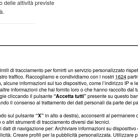
o delle attività previste
à.
imili di tracciamento per fornirti un servizio personalizzato rispe
stro traffico. Raccogliamo e condividiamo con i nostri
1624
partn
 alcune informazioni sul tuo dispositivo, come l’indirizzo IP e le 
ltre informazioni che hai fornito loro o che hanno raccolto dal tuo
ogie cliccando il pulsante
“Accetta tutti”
presente su questo ban
o il consenso al trattamento dei dati personali da parte dei par
ndo sul pulsante
“X”
in alto a destra), acconsenti al permanere 
o altri strumenti di tracciamento diversi dai tecnici.
uoi dati di navigazione per: Archiviare informazioni su dispositivo 
 propria candidatura
licità. Creare profili per la pubblicità personalizzata. Utilizzare p