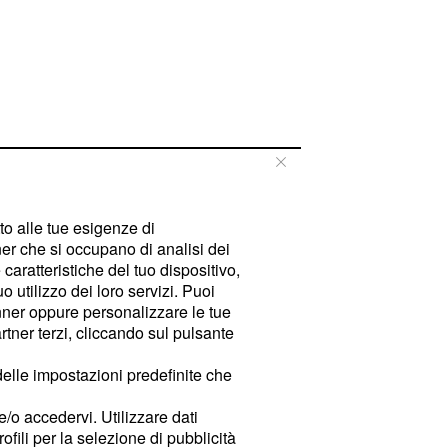
tto alle tue esigenze di
er che si occupano di analisi dei
caratteristiche del tuo dispositivo,
 utilizzo dei loro servizi. Puoi
ner oppure personalizzare le tue
tner terzi, cliccando sul pulsante
delle impostazioni predefinite che
e/o accedervi. Utilizzare dati
rofili per la selezione di pubblicità