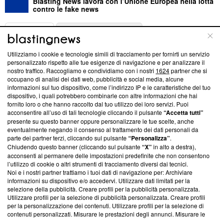
Blasting News lavora con l’Unione Europea nella lotta
contro le fake news
ABOUT
LINEA EDITORIALE
Utilizziamo i cookie e tecnologie simili di tracciamento per fornirti un servizio
Questa sezione offre informazioni trasparenti su Blasting
personalizzato rispetto alle tue esigenze di navigazione e per analizzare il
nostro traffico. Raccogliamo e condividiamo con i nostri
1624
partner che si
News, sui nostri processi editoriali e su come ci impegniamo a
occupano di analisi dei dati web, pubblicità e social media, alcune
creare news di qualità. Inoltre, afferma la nostra aderenza a
informazioni sul tuo dispositivo, come l’indirizzo IP e le caratteristiche del tuo
‘Trust Project - News with Integrity’
Blasting News non è
dispositivo, i quali potrebbero combinarle con altre informazioni che hai
ancora membro del programma, ma ha richiesto di farne
fornito loro o che hanno raccolto dal tuo utilizzo dei loro servizi. Puoi
parte; Trust Project non ha ancora effettuato una verifica di
acconsentire all’uso di tali tecnologie cliccando il pulsante
“Accetta tutti”
conformità agli standard.
presente su questo banner oppure personalizzare le tue scelte, anche
eventualmente negando il consenso al trattamento dei dati personali da
parte dei partner terzi, cliccando sul pulsante
“Personalizza”
.
Su di noi
Chiudendo questo banner (cliccando sul pulsante
“X”
in alto a destra),
acconsenti al permanere delle impostazioni predefinite che non consentono
Team editoriale
l’utilizzo di cookie o altri strumenti di tracciamento diversi dai tecnici.
Noi e i nostri partner trattiamo i tuoi dati di navigazione per: Archiviare
Corporate
informazioni su dispositivo e/o accedervi. Utilizzare dati limitati per la
selezione della pubblicità. Creare profili per la pubblicità personalizzata.
Redazione
Utilizzare profili per la selezione di pubblicità personalizzata. Creare profili
per la personalizzazione dei contenuti. Utilizzare profili per la selezione di
Informativa Privacy
contenuti personalizzati. Misurare le prestazioni degli annunci. Misurare le