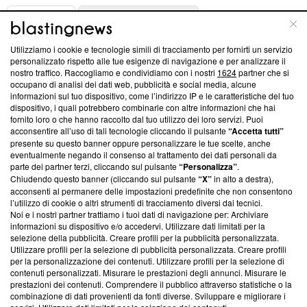
ABOUT
LINEA EDITORIALE
Utilizziamo i cookie e tecnologie simili di tracciamento per fornirti un servizio
Questa sezione offre informazioni trasparenti su Blasting
personalizzato rispetto alle tue esigenze di navigazione e per analizzare il
nostro traffico. Raccogliamo e condividiamo con i nostri
1624
partner che si
News, sui nostri processi editoriali e su come ci impegniamo a
occupano di analisi dei dati web, pubblicità e social media, alcune
creare news di qualità. Inoltre, afferma la nostra aderenza a
informazioni sul tuo dispositivo, come l’indirizzo IP e le caratteristiche del tuo
‘Trust Project - News with Integrity’
Blasting News non è
dispositivo, i quali potrebbero combinarle con altre informazioni che hai
ancora membro del programma, ma ha richiesto di farne
fornito loro o che hanno raccolto dal tuo utilizzo dei loro servizi. Puoi
parte; Trust Project non ha ancora effettuato una verifica di
acconsentire all’uso di tali tecnologie cliccando il pulsante
“Accetta tutti”
conformità agli standard.
presente su questo banner oppure personalizzare le tue scelte, anche
eventualmente negando il consenso al trattamento dei dati personali da
parte dei partner terzi, cliccando sul pulsante
“Personalizza”
.
Su di noi
Chiudendo questo banner (cliccando sul pulsante
“X”
in alto a destra),
acconsenti al permanere delle impostazioni predefinite che non consentono
Team editoriale
l’utilizzo di cookie o altri strumenti di tracciamento diversi dai tecnici.
Noi e i nostri partner trattiamo i tuoi dati di navigazione per: Archiviare
Corporate
informazioni su dispositivo e/o accedervi. Utilizzare dati limitati per la
selezione della pubblicità. Creare profili per la pubblicità personalizzata.
Redazione
Utilizzare profili per la selezione di pubblicità personalizzata. Creare profili
per la personalizzazione dei contenuti. Utilizzare profili per la selezione di
Informativa Privacy
contenuti personalizzati. Misurare le prestazioni degli annunci. Misurare le
prestazioni dei contenuti. Comprendere il pubblico attraverso statistiche o la
Cookie Policy
combinazione di dati provenienti da fonti diverse. Sviluppare e migliorare i