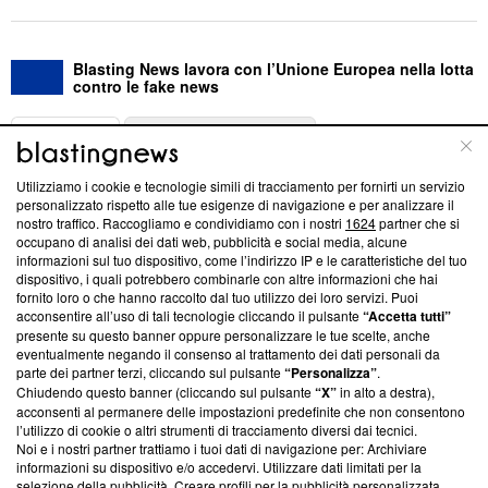
Blasting News lavora con l’Unione Europea nella lotta
contro le fake news
ABOUT
LINEA EDITORIALE
Utilizziamo i cookie e tecnologie simili di tracciamento per fornirti un servizio
Questa sezione offre informazioni trasparenti su Blasting
personalizzato rispetto alle tue esigenze di navigazione e per analizzare il
nostro traffico. Raccogliamo e condividiamo con i nostri
1624
partner che si
News, sui nostri processi editoriali e su come ci impegniamo a
occupano di analisi dei dati web, pubblicità e social media, alcune
creare news di qualità. Inoltre, afferma la nostra aderenza a
informazioni sul tuo dispositivo, come l’indirizzo IP e le caratteristiche del tuo
‘Trust Project - News with Integrity’
Blasting News non è
dispositivo, i quali potrebbero combinarle con altre informazioni che hai
ancora membro del programma, ma ha richiesto di farne
fornito loro o che hanno raccolto dal tuo utilizzo dei loro servizi. Puoi
parte; Trust Project non ha ancora effettuato una verifica di
acconsentire all’uso di tali tecnologie cliccando il pulsante
“Accetta tutti”
conformità agli standard.
presente su questo banner oppure personalizzare le tue scelte, anche
eventualmente negando il consenso al trattamento dei dati personali da
parte dei partner terzi, cliccando sul pulsante
“Personalizza”
.
Su di noi
Chiudendo questo banner (cliccando sul pulsante
“X”
in alto a destra),
acconsenti al permanere delle impostazioni predefinite che non consentono
Team editoriale
l’utilizzo di cookie o altri strumenti di tracciamento diversi dai tecnici.
Noi e i nostri partner trattiamo i tuoi dati di navigazione per: Archiviare
Corporate
informazioni su dispositivo e/o accedervi. Utilizzare dati limitati per la
selezione della pubblicità. Creare profili per la pubblicità personalizzata.