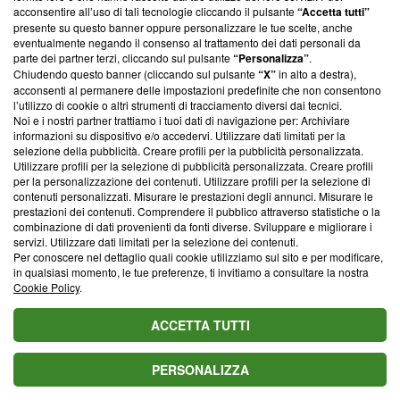
parte; Trust Project non ha ancora effettuato una verifica di
acconsentire all’uso di tali tecnologie cliccando il pulsante
“Accetta tutti”
conformità agli standard.
presente su questo banner oppure personalizzare le tue scelte, anche
eventualmente negando il consenso al trattamento dei dati personali da
parte dei partner terzi, cliccando sul pulsante
“Personalizza”
.
Su di noi
Chiudendo questo banner (cliccando sul pulsante
“X”
in alto a destra),
acconsenti al permanere delle impostazioni predefinite che non consentono
Team editoriale
l’utilizzo di cookie o altri strumenti di tracciamento diversi dai tecnici.
Noi e i nostri partner trattiamo i tuoi dati di navigazione per: Archiviare
Corporate
informazioni su dispositivo e/o accedervi. Utilizzare dati limitati per la
selezione della pubblicità. Creare profili per la pubblicità personalizzata.
Redazione
Utilizzare profili per la selezione di pubblicità personalizzata. Creare profili
per la personalizzazione dei contenuti. Utilizzare profili per la selezione di
Informativa Privacy
contenuti personalizzati. Misurare le prestazioni degli annunci. Misurare le
prestazioni dei contenuti. Comprendere il pubblico attraverso statistiche o la
Cookie Policy
combinazione di dati provenienti da fonti diverse. Sviluppare e migliorare i
servizi. Utilizzare dati limitati per la selezione dei contenuti.
Blasting SA, IDI CHE-247.845.224, Via Carlo Frasca, 3 - 6900
Per conoscere nel dettaglio quali cookie utilizziamo sul sito e per modificare,
Lugano (Svizzera) Tel:
+39 0690258937
in qualsiasi momento, le tue preferenze, ti invitiamo a consultare la nostra
Cookie Policy
.
© 2026 Blasting News
ACCETTA TUTTI
PERSONALIZZA