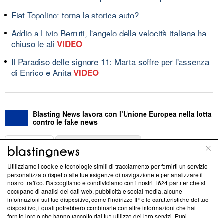
Fiat Topolino: torna la storica auto?
Addio a Livio Berruti, l'angelo della velocità italiana ha
chiuso le ali
VIDEO
Il Paradiso delle signore 11: Marta soffre per l'assenza
di Enrico e Anita
VIDEO
Blasting News lavora con l’Unione Europea nella lotta
contro le fake news
ABOUT
LINEA EDITORIALE
Utilizziamo i cookie e tecnologie simili di tracciamento per fornirti un servizio
Questa sezione offre informazioni trasparenti su Blasting
personalizzato rispetto alle tue esigenze di navigazione e per analizzare il
nostro traffico. Raccogliamo e condividiamo con i nostri
1624
partner che si
News, sui nostri processi editoriali e su come ci impegniamo a
occupano di analisi dei dati web, pubblicità e social media, alcune
creare news di qualità. Inoltre, afferma la nostra aderenza a
informazioni sul tuo dispositivo, come l’indirizzo IP e le caratteristiche del tuo
‘Trust Project - News with Integrity’
Blasting News non è
dispositivo, i quali potrebbero combinarle con altre informazioni che hai
ancora membro del programma, ma ha richiesto di farne
fornito loro o che hanno raccolto dal tuo utilizzo dei loro servizi. Puoi