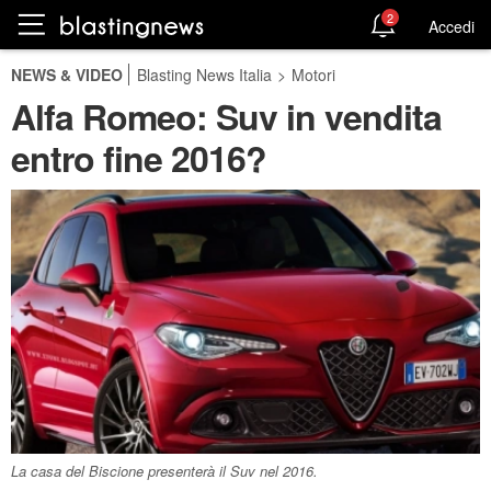
2
Accedi
NEWS & VIDEO
Blasting News Italia
>
Motori
Alfa Romeo: Suv in vendita
entro fine 2016?
La casa del Biscione presenterà il Suv nel 2016.