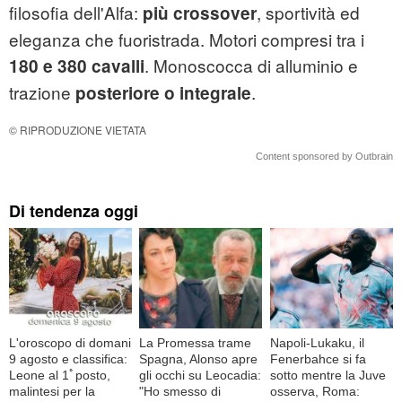
filosofia dell'Alfa:
, sportività ed
più crossover
eleganza che fuoristrada. Motori compresi tra i
. Monoscocca di alluminio e
180 e 380 cavalli
trazione
.
posteriore o integrale
© RIPRODUZIONE VIETATA
Content sponsored by Outbrain
Di tendenza oggi
L'oroscopo di domani
La Promessa trame
Napoli-Lukaku, il
9 agosto e classifica:
Spagna, Alonso apre
Fenerbahce si fa
Leone al 1ﾟposto,
gli occhi su Leocadia:
sotto mentre la Juve
malintesi per la
"Ho smesso di
osserva, Roma: