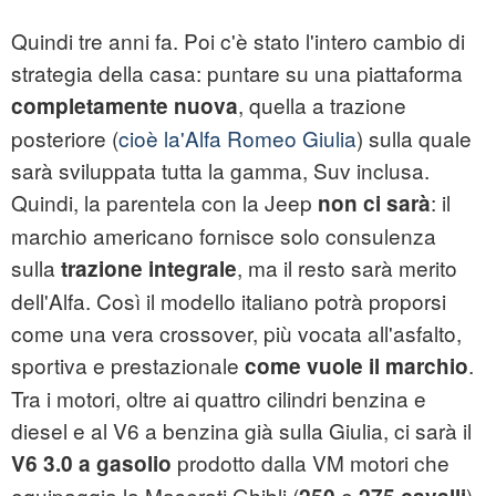
Quindi tre anni fa. Poi c'è stato l'intero cambio di
strategia della casa: puntare su una piattaforma
, quella a trazione
completamente nuova
posteriore (
cioè la'Alfa Romeo Giulia
) sulla quale
sarà sviluppata tutta la gamma, Suv inclusa.
Quindi, la parentela con la Jeep
: il
non ci sarà
marchio americano fornisce solo consulenza
sulla
, ma il resto sarà merito
trazione integrale
dell'Alfa. Così il modello italiano potrà proporsi
come una vera crossover, più vocata all'asfalto,
sportiva e prestazionale
.
come vuole il marchio
Tra i motori, oltre ai quattro cilindri benzina e
diesel e al V6 a benzina già sulla Giulia, ci sarà il
prodotto dalla VM motori che
V6 3.0 a gasolio
equipaggia la Maserati Ghibli (
e
).