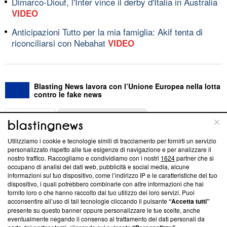
Dimarco-Diouf, l'Inter vince il derby d'Italia in Australia
VIDEO
Anticipazioni Tutto per la mia famiglia: Akif tenta di
riconciliarsi con Nebahat
VIDEO
Blasting News lavora con l’Unione Europea nella lotta
contro le fake news
ABOUT
LINEA EDITORIALE
Utilizziamo i cookie e tecnologie simili di tracciamento per fornirti un servizio
Questa sezione offre informazioni trasparenti su Blasting
personalizzato rispetto alle tue esigenze di navigazione e per analizzare il
nostro traffico. Raccogliamo e condividiamo con i nostri
1624
partner che si
News, sui nostri processi editoriali e su come ci impegniamo a
occupano di analisi dei dati web, pubblicità e social media, alcune
creare news di qualità. Inoltre, afferma la nostra aderenza a
informazioni sul tuo dispositivo, come l’indirizzo IP e le caratteristiche del tuo
‘Trust Project - News with Integrity’
Blasting News non è
dispositivo, i quali potrebbero combinarle con altre informazioni che hai
ancora membro del programma, ma ha richiesto di farne
fornito loro o che hanno raccolto dal tuo utilizzo dei loro servizi. Puoi
parte; Trust Project non ha ancora effettuato una verifica di
acconsentire all’uso di tali tecnologie cliccando il pulsante
“Accetta tutti”
conformità agli standard.
presente su questo banner oppure personalizzare le tue scelte, anche
eventualmente negando il consenso al trattamento dei dati personali da