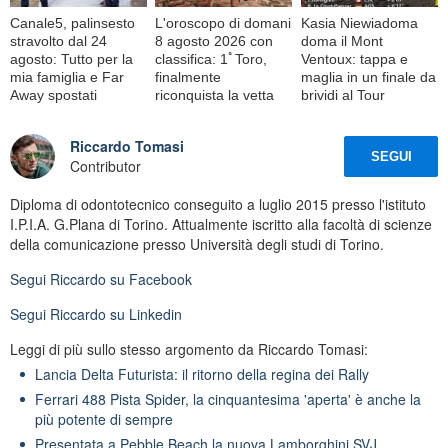
Canale5, palinsesto
L'oroscopo di domani
Kasia Niewiadoma
stravolto dal 24
8 agosto 2026 con
doma il Mont
agosto: Tutto per la
classifica: 1ﾟToro,
Ventoux: tappa e
mia famiglia e Far
finalmente
maglia in un finale da
Away spostati
riconquista la vetta
brividi al Tour
Riccardo Tomasi
SEGUI
Contributor
Diploma di odontotecnico conseguito a luglio 2015 presso l'istituto
I.P.I.A. G.Plana di Torino. Attualmente iscritto alla facoltà di scienze
della comunicazione presso Università degli studi di Torino.
Segui
Riccardo
su Facebook
Segui
Riccardo
su Linkedin
Leggi di più sullo stesso argomento da Riccardo Tomasi:
Lancia Delta Futurista: il ritorno della regina dei Rally
Ferrari 488 Pista Spider, la cinquantesima 'aperta' è anche la
più potente di sempre
Presentata a Pebble Beach la nuova Lamborghini SVJ