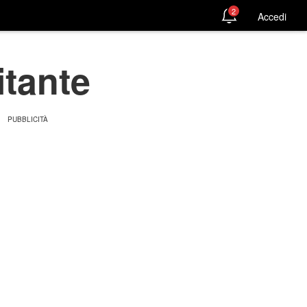
2
Accedi
itante