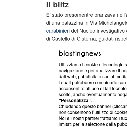
Il blitz
E' stato presomentre pranzava nell'
di una palazzina in Via Michelangel
carabinieri
del Nucleo investigativo
di Castello di Cisterna, guidati ris
Michele D'Agosto e dal capitano To
è scattato al termine di controlli mir
individuare il fuggitivo. Nell'operaz
Utilizziamo i cookie e tecnologie s
anche un elicottero, per il quale è st
navigazione e per analizzare il no
dati web, pubblicità e social media,
collaborazione di unequipaggio dell’
i quali potrebbero combinarle con a
Pontecagnano. Il velivoloche sorvol
acconsentire all’uso di tali tecnol
numerose gazzelle impiegate per acci
scelte, anche eventualmente negand
“Personalizza”
.
hanno attirato l'attenzione dei curi
Chiudendo questo banner (clicca
dell'incursione dei carabinieri divers
non consentono l’utilizzo di cookie 
all'esterno dello stabile dove, nel f
Noi e i nostri partner trattiamo i t
limitati per la selezione della pubb
stava consegnando ai 'catturandi' d