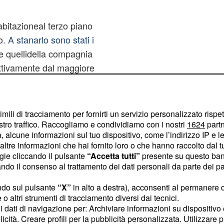
abitazioneal terzo piano
o.
A stanarlo sono stati i
 e quellidella compagnia
pettivamente dal maggiore
mmaso Angelone. Il blitz
ati predisposti per
ione è stato impiegato
imili di tracciamento per fornirti un servizio personalizzato rispe
ata richiesta la
stro traffico. Raccogliamo e condividiamo con i nostri
1624
partn
 alcune informazioni sul tuo dispositivo, come l’indirizzo IP e le 
Elinucleo di
ltre informazioni che hai fornito loro o che hanno raccolto dal tuo
ava la zona e le
ogie cliccando il pulsante
“Accetta tutti”
presente su questo ban
uffare il latitante
o il consenso al trattamento dei dati personali da parte dei par
osi. Al momento
ndo sul pulsante
“X”
in alto a destra), acconsenti al permanere 
i curiosi si sono accalcati
o altri strumenti di tracciamento diversi dai tecnici.
rattempo, Di Buono si
uoi dati di navigazione per: Archiviare informazioni su dispositivo 
licità. Creare profili per la pubblicità personalizzata. Utilizzare p
ell'Arma, senza opporre