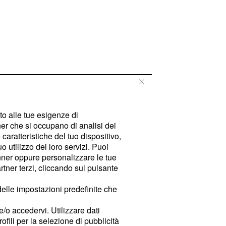
tto alle tue esigenze di
er che si occupano di analisi dei
caratteristiche del tuo dispositivo,
 utilizzo dei loro servizi. Puoi
ner oppure personalizzare le tue
tner terzi, cliccando sul pulsante
delle impostazioni predefinite che
e/o accedervi. Utilizzare dati
rofili per la selezione di pubblicità