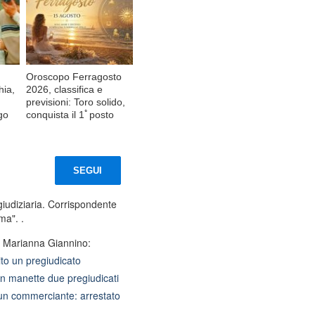
Oroscopo Ferragosto
hia,
2026, classifica e
previsioni: Toro solido,
go
conquista il 1ﾟposto
SEGUI
giudiziaria. Corrispondente
ma". .
a Marianna Giannino:
ito un pregiudicato
 in manette due pregiudicati
un commerciante: arrestato