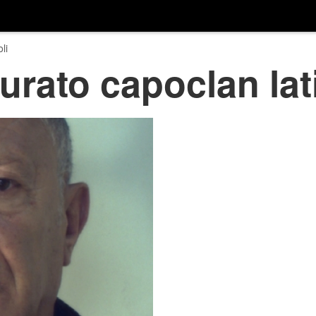
li
turato capoclan lat