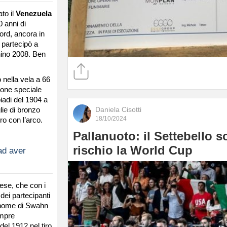
to il
Venezuela
0 anni di
ord, ancora in
 partecipò a
hino 2008. Ben
 nella vela a 66
ione speciale
iadi del 1904 a
Daniela Cisotti
lie di bronzo
18/10/2024
iro con l’arco.
Pallanuoto: il Settebello s
rischio la World Cup
ad aver
se, che con i
 dei partecipanti
l nome di Swahn
empre
el 1912 nel tiro