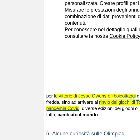
personalizzata. Creare profili per 
Charles Pierre de Frédy, meglio conosciuto c
Misurare le prestazioni degli annun
Coubertin, decise di ricreare una competizione
combinazione di dati provenienti da 
modello delle Olimpiadi greche.
Nel 1894 fu cr
contenuti.
Comitato Olimpico Internazionale
(CIO) e n
Per conoscere nel dettaglio quali c
svolsero ad Atene, in Grecia, i primi giochi olim
consultare la nostra
Cookie Policy
moderna.
5.
Le Olimpiadi che hanno fatto la storia
I
giochi olimpici
, oltre a rappresentare l'avv
eccellenza per lo
sport
mondiale, hanno influ
profondamente la storia moderna, dal punto di 
politico. Dalla prima donna ammessa alle Oli
per
le vittorie di Jesse Owens e i boicottaggi
du
fredda, sino ad arrivare al
rinvio dei giochi di 
pandemia Covid
, diverse edizioni dei giochi ol
fatto,
cambiato il mondo
.
6.
Alcune curiosità sulle Olimpiadi