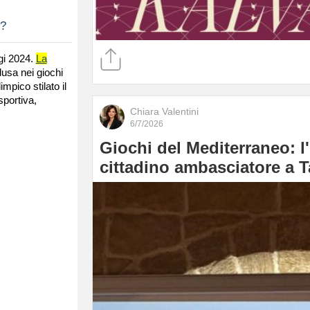
4?
igi 2024.
La
lusa nei giochi
mpico stilato il
portiva,
Chiara Valentini
6/7/2026
Giochi del Mediterraneo: l'
cittadino ambasciatore a T