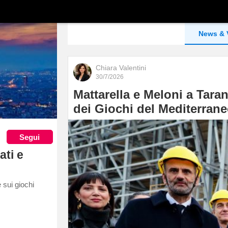
News & 
Chiara Valentini
30/7/2026
Mattarella e Meloni a Tara
dei Giochi del Mediterran
Segui
ati e
 sui giochi