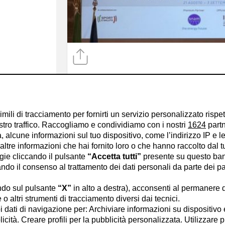
Chiara Valentini
13/6/2026
imili di tracciamento per fornirti un servizio personalizzato rispe
Ministero Infrastrutture: 5
stro traffico. Raccogliamo e condividiamo con i nostri
1624
partn
Veneto per le Olimpiadi
 alcune informazioni sul tuo dispositivo, come l’indirizzo IP e le 
adi?
ltre informazioni che hai fornito loro o che hanno raccolto dal tuo
ogie cliccando il pulsante
“Accetta tutti”
presente su questo ban
o il consenso al trattamento dei dati personali da parte dei par
secolo
a.C.
a città di
ndo sul pulsante
“X”
in alto a destra), acconsenti al permanere 
clino
della
o altri strumenti di tracciamento diversi dai tecnici.
ni sportive come
uoi dati di navigazione per: Archiviare informazioni su dispositivo 
licità. Creare profili per la pubblicità personalizzata. Utilizzare p
tore francese