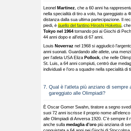
Leonel
Martinez
, che a 60 anni ha rappresenta
nella specialità di tiro a volo, ha gareggiato a 4
distanza dalla sua ultima partecipazione. Il rec
piedi, è
quello del fantino Hiroshi Hoketsu
, che
Tokyo nel 1964
tornando poi ai Giochi di Pec
44 anni dopo e all’età di 67 anni.
Louis
Noverraz
nel 1968 si aggiudicò l’argento
anni suonati. Guardando alle atlete, una menz
per l'atleta USA Eliza
Pollock
, che nelle Olimp
St. Luis, a 64 anni compiuti, centrò due medag
individuali e l’oro a squadre nella specialità di t
7.
Qual è l'atleta più anziano di sempre 
gareggiato alle Olimpiadi?
È Oscar Gomer Swahn, tiratore a segno svede
suoi 72 anni iscrisse il proprio nome all’elenco
alle Olimpiadi di Anversa 1920. C'è sempre i
anche sulla
medaglia d’oro
più anziana di s
conquistata a 64 anni nei Giochi di Stoccolma d