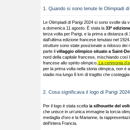
1.
Quando si sono tenute le Olimpiadi di
Le Olimpiadi di Parigi 2024 si sono svolte da v
a domenica 11 agosto.
È
stata la
33ª edizion
terza volta per Parigi, e la prima a distanza di
dall’ultima edizione francese tenutasi nel 1924.
strutture sono state posizionate a ridosso dei
parte il
villaggio olimpico situato a Saint-De
nord della capitale francese, mischiando così l
francese allo spirito olimpico.
La cerimonia d'a
per la prima volta nella storia olimpica, non è
stadio ma lungo 6 km di tragitto che costeggia
2.
Cosa significava il logo di Parigi 202
Per il logo è stata scelta l
a silhouette del vol
che unisce in un'unica immagine la torcia olimp
medaglia d’oro e la Marianne, la rappresentazi
dell’intera Francia.