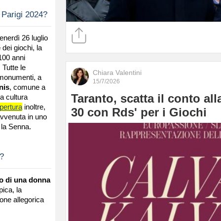
 Parigi 2024?
enerdì 26 luglio
e
dei giochi, la
 100 anni
 Tutte le
Chiara Valentini
 monumenti, a
15/7/2026
nis
, comune a
Taranto, scatta il conto al
a cultura
pertura
inoltre,
30 con Rds' per i Giochi
 avvenuta in uno
 la Senna.
4?
to di una donna
ica, la
one allegorica