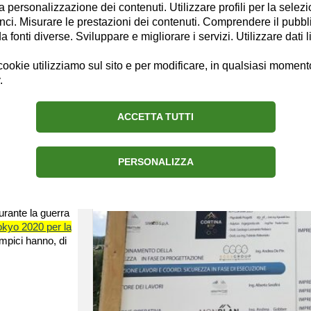
la personalizzazione dei contenuti. Utilizzare profili per la selez
ome Barone di
ci. Misurare le prestazioni dei contenuti. Comprendere il pubblic
 sportiva sul
fonti diverse. Sviluppare e migliorare i servizi. Utilizzare dati l
eato il
el 1896 si
ookie utilizziamo sul sito e per modificare, in qualsiasi momento,
pici dell'era
.
ACCETTA TUTTI
Chiara Valentini
21/5/2026
enimento clou per
PERSONALIZZA
enzato
Olimpiadi 2026, indagine s
vista sociale e
Cortina: perquisizioni e 3 
mpiadi, passando
rante la guerra
Tokyo 2020 per la
impici hanno, di