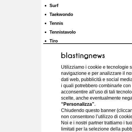
Surf
Taekwondo
Tennis
Tennistavolo
Tiro
Tiro con l'arco
Triathlon
Utilizziamo i cookie e tecnologie s
Vela
navigazione e per analizzare il no
dati web, pubblicità e social media,
4.
Quando e perché sono nate le Olimpi
i quali potrebbero combinarle con a
acconsentire all’uso di tali tecnol
scelte, anche eventualmente negand
I giochi olimpici sono
iniziati intorno all'VIII 
“Personalizza”
.
nell'antica Grecia. Il termine prende il nome dall
Chiudendo questo banner (clicca
Olimpia, dove si svolgevano i giochi. Con il
de
non consentono l’utilizzo di cookie 
civiltà greca
nel mondo antico, le competizio
le Olimpiadi
persero
il loro
valore
.
Noi e i nostri partner trattiamo i t
limitati per la selezione della pubb
Secoli dopo, nel 1890, l'aristocratico ed educa