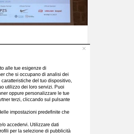
tto alle tue esigenze di
91 milioni a Lombardia e
er che si occupano di analisi dei
caratteristiche del tuo dispositivo,
 utilizzo dei loro servizi. Puoi
ner oppure personalizzare le tue
tner terzi, cliccando sul pulsante
delle impostazioni predefinite che
e/o accedervi. Utilizzare dati
rofili per la selezione di pubblicità