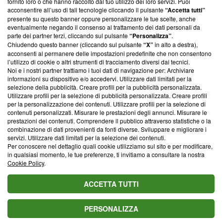
fornito loro o che hanno raccolto dal tuo utilizzo dei loro servizi. Puoi
parte; Trust Project non ha ancora effettuato una verifica di
acconsentire all’uso di tali tecnologie cliccando il pulsante
“Accetta tutti”
conformità agli standard.
presente su questo banner oppure personalizzare le tue scelte, anche
eventualmente negando il consenso al trattamento dei dati personali da
parte dei partner terzi, cliccando sul pulsante
“Personalizza”
.
Su di noi
Chiudendo questo banner (cliccando sul pulsante
“X”
in alto a destra),
acconsenti al permanere delle impostazioni predefinite che non consentono
Team editoriale
l’utilizzo di cookie o altri strumenti di tracciamento diversi dai tecnici.
Noi e i nostri partner trattiamo i tuoi dati di navigazione per: Archiviare
Corporate
informazioni su dispositivo e/o accedervi. Utilizzare dati limitati per la
selezione della pubblicità. Creare profili per la pubblicità personalizzata.
Redazione
Utilizzare profili per la selezione di pubblicità personalizzata. Creare profili
per la personalizzazione dei contenuti. Utilizzare profili per la selezione di
Informativa Privacy
contenuti personalizzati. Misurare le prestazioni degli annunci. Misurare le
prestazioni dei contenuti. Comprendere il pubblico attraverso statistiche o la
Cookie Policy
combinazione di dati provenienti da fonti diverse. Sviluppare e migliorare i
servizi. Utilizzare dati limitati per la selezione dei contenuti.
Blasting SA, IDI CHE-247.845.224, Via Carlo Frasca, 3 - 6900
Per conoscere nel dettaglio quali cookie utilizziamo sul sito e per modificare,
Lugano (Svizzera) Tel:
+39 0690258937
in qualsiasi momento, le tue preferenze, ti invitiamo a consultare la nostra
Cookie Policy
.
© 2026 Blasting News
ACCETTA TUTTI
PERSONALIZZA