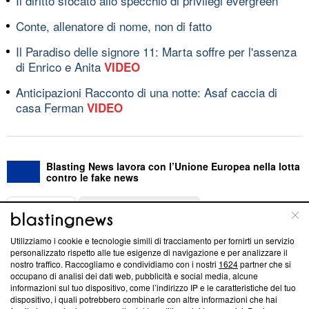
Il diritto sfocato allo specchio di privilegi evergreen
Conte, allenatore di nome, non di fatto
Il Paradiso delle signore 11: Marta soffre per l'assenza
di Enrico e Anita
VIDEO
Anticipazioni Racconto di una notte: Asaf caccia di
casa Ferman
VIDEO
Blasting News lavora con l’Unione Europea nella lotta
contro le fake news
ABOUT
LINEA EDITORIALE
Utilizziamo i cookie e tecnologie simili di tracciamento per fornirti un servizio
Questa sezione offre informazioni trasparenti su Blasting
personalizzato rispetto alle tue esigenze di navigazione e per analizzare il
nostro traffico. Raccogliamo e condividiamo con i nostri
1624
partner che si
News, sui nostri processi editoriali e su come ci impegniamo a
occupano di analisi dei dati web, pubblicità e social media, alcune
creare news di qualità. Inoltre, afferma la nostra aderenza a
informazioni sul tuo dispositivo, come l’indirizzo IP e le caratteristiche del tuo
‘Trust Project - News with Integrity’
Blasting News non è
dispositivo, i quali potrebbero combinarle con altre informazioni che hai
ancora membro del programma, ma ha richiesto di farne