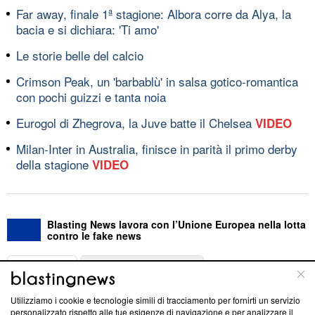
Far away, finale 1ª stagione: Albora corre da Alya, la
bacia e si dichiara: 'Ti amo'
Le storie belle del calcio
Crimson Peak, un 'barbablù' in salsa gotico-romantica
con pochi guizzi e tanta noia
Eurogol di Zhegrova, la Juve batte il Chelsea
VIDEO
Milan-Inter in Australia, finisce in parità il primo derby
della stagione
VIDEO
Blasting News lavora con l’Unione Europea nella lotta
contro le fake news
ABOUT
LINEA EDITORIALE
Utilizziamo i cookie e tecnologie simili di tracciamento per fornirti un servizio
Questa sezione offre informazioni trasparenti su Blasting
personalizzato rispetto alle tue esigenze di navigazione e per analizzare il