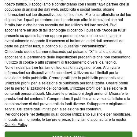
nostro traffico. Raccogliamo e condividiamo con i nostri
1624
partner che si
News, sui nostri processi editoriali e su come ci impegniamo a
occupano di analisi dei dati web, pubblicità e social media, alcune
creare news di qualità. Inoltre, afferma la nostra aderenza a
informazioni sul tuo dispositivo, come l’indirizzo IP e le caratteristiche del tuo
‘Trust Project - News with Integrity’
Blasting News non è
dispositivo, i quali potrebbero combinarle con altre informazioni che hai
ancora membro del programma, ma ha richiesto di farne
fornito loro o che hanno raccolto dal tuo utilizzo dei loro servizi. Puoi
parte; Trust Project non ha ancora effettuato una verifica di
acconsentire all’uso di tali tecnologie cliccando il pulsante
“Accetta tutti”
conformità agli standard.
presente su questo banner oppure personalizzare le tue scelte, anche
eventualmente negando il consenso al trattamento dei dati personali da
parte dei partner terzi, cliccando sul pulsante
“Personalizza”
.
Su di noi
Chiudendo questo banner (cliccando sul pulsante
“X”
in alto a destra),
acconsenti al permanere delle impostazioni predefinite che non consentono
Team editoriale
l’utilizzo di cookie o altri strumenti di tracciamento diversi dai tecnici.
Noi e i nostri partner trattiamo i tuoi dati di navigazione per: Archiviare
Corporate
informazioni su dispositivo e/o accedervi. Utilizzare dati limitati per la
selezione della pubblicità. Creare profili per la pubblicità personalizzata.
Redazione
Utilizzare profili per la selezione di pubblicità personalizzata. Creare profili
per la personalizzazione dei contenuti. Utilizzare profili per la selezione di
Informativa Privacy
contenuti personalizzati. Misurare le prestazioni degli annunci. Misurare le
prestazioni dei contenuti. Comprendere il pubblico attraverso statistiche o la
Cookie Policy
combinazione di dati provenienti da fonti diverse. Sviluppare e migliorare i
servizi. Utilizzare dati limitati per la selezione dei contenuti.
Blasting SA, IDI CHE-247.845.224, Via Carlo Frasca, 3 - 6900
Per conoscere nel dettaglio quali cookie utilizziamo sul sito e per modificare,
Lugano (Svizzera) Tel:
+39 0690258937
in qualsiasi momento, le tue preferenze, ti invitiamo a consultare la nostra
Cookie Policy
.
© 2026 Blasting News