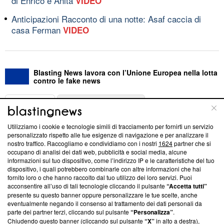
di Enrico e Anita
VIDEO
Anticipazioni Racconto di una notte: Asaf caccia di
casa Ferman
VIDEO
Blasting News lavora con l’Unione Europea nella lotta
contro le fake news
ABOUT
LINEA EDITORIALE
Utilizziamo i cookie e tecnologie simili di tracciamento per fornirti un servizio
Questa sezione offre informazioni trasparenti su Blasting
personalizzato rispetto alle tue esigenze di navigazione e per analizzare il
nostro traffico. Raccogliamo e condividiamo con i nostri
1624
partner che si
News, sui nostri processi editoriali e su come ci impegniamo a
occupano di analisi dei dati web, pubblicità e social media, alcune
creare news di qualità. Inoltre, afferma la nostra aderenza a
informazioni sul tuo dispositivo, come l’indirizzo IP e le caratteristiche del tuo
‘Trust Project - News with Integrity’
Blasting News non è
dispositivo, i quali potrebbero combinarle con altre informazioni che hai
ancora membro del programma, ma ha richiesto di farne
fornito loro o che hanno raccolto dal tuo utilizzo dei loro servizi. Puoi
parte; Trust Project non ha ancora effettuato una verifica di
acconsentire all’uso di tali tecnologie cliccando il pulsante
“Accetta tutti”
conformità agli standard.
presente su questo banner oppure personalizzare le tue scelte, anche
eventualmente negando il consenso al trattamento dei dati personali da
parte dei partner terzi, cliccando sul pulsante
“Personalizza”
.
Su di noi
Chiudendo questo banner (cliccando sul pulsante
“X”
in alto a destra),