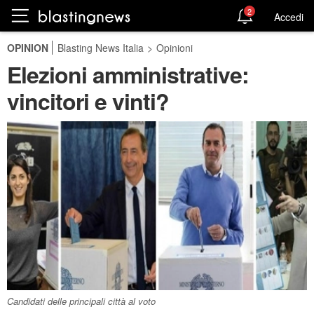
2
Accedi
OPINION
Blasting News Italia
>
Opinioni
Elezioni amministrative:
vincitori e vinti?
Candidati delle principali città al voto