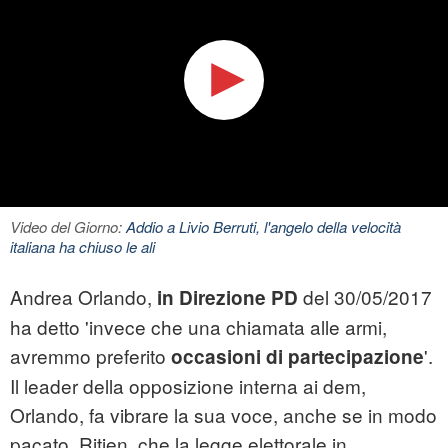
Video del Giorno:
Addio a Livio Berruti, l'angelo della velocità
italiana ha chiuso le ali
Andrea Orlando,
del 30/05/2017
in Direzione PD
ha detto 'invece che una chiamata alle armi,
avremmo preferito
'.
occasioni di partecipazione
Il leader della opposizione interna ai dem,
Orlando, fa vibrare la sua voce, anche se in modo
pacato. Ritien, che la legge elettorale in