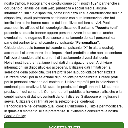
Questa sezione offre informazioni trasparenti su Blasting
nostro traffico. Raccogliamo e condividiamo con i nostri
1624
partner che si
News, sui nostri processi editoriali e su come ci impegniamo a
occupano di analisi dei dati web, pubblicità e social media, alcune
creare news di qualità. Inoltre, afferma la nostra aderenza a
informazioni sul tuo dispositivo, come l’indirizzo IP e le caratteristiche del tuo
‘Trust Project - News with Integrity’
Blasting News non è
dispositivo, i quali potrebbero combinarle con altre informazioni che hai
fornito loro o che hanno raccolto dal tuo utilizzo dei loro servizi. Puoi
ancora membro del programma, ma ha richiesto di farne
acconsentire all’uso di tali tecnologie cliccando il pulsante
“Accetta tutti”
parte; Trust Project non ha ancora effettuato una verifica di
presente su questo banner oppure personalizzare le tue scelte, anche
conformità agli standard.
eventualmente negando il consenso al trattamento dei dati personali da
parte dei partner terzi, cliccando sul pulsante
“Personalizza”
.
Su di noi
Chiudendo questo banner (cliccando sul pulsante
“X”
in alto a destra),
acconsenti al permanere delle impostazioni predefinite che non consentono
Team editoriale
l’utilizzo di cookie o altri strumenti di tracciamento diversi dai tecnici.
Noi e i nostri partner trattiamo i tuoi dati di navigazione per: Archiviare
Corporate
informazioni su dispositivo e/o accedervi. Utilizzare dati limitati per la
selezione della pubblicità. Creare profili per la pubblicità personalizzata.
Redazione
Utilizzare profili per la selezione di pubblicità personalizzata. Creare profili
per la personalizzazione dei contenuti. Utilizzare profili per la selezione di
Informativa Privacy
contenuti personalizzati. Misurare le prestazioni degli annunci. Misurare le
prestazioni dei contenuti. Comprendere il pubblico attraverso statistiche o la
Cookie Policy
combinazione di dati provenienti da fonti diverse. Sviluppare e migliorare i
servizi. Utilizzare dati limitati per la selezione dei contenuti.
Per conoscere nel dettaglio quali cookie utilizziamo sul sito e per modificare,
Blasting SA, IDI CHE-247.845.224, Via Carlo Frasca, 3 - 6900
in qualsiasi momento, le tue preferenze, ti invitiamo a consultare la nostra
Lugano (Svizzera) Tel:
+39 0690258937
Cookie Policy
.
© 2026 Blasting News
ACCETTA TUTTI