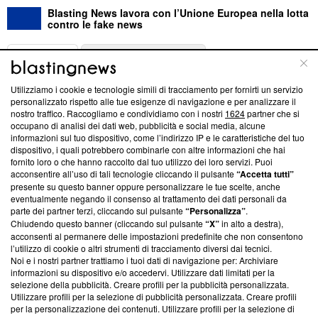
Blasting News lavora con l’Unione Europea nella lotta
contro le fake news
ABOUT
LINEA EDITORIALE
Utilizziamo i cookie e tecnologie simili di tracciamento per fornirti un servizio
Questa sezione offre informazioni trasparenti su Blasting
personalizzato rispetto alle tue esigenze di navigazione e per analizzare il
nostro traffico. Raccogliamo e condividiamo con i nostri
1624
partner che si
News, sui nostri processi editoriali e su come ci impegniamo a
occupano di analisi dei dati web, pubblicità e social media, alcune
creare news di qualità. Inoltre, afferma la nostra aderenza a
informazioni sul tuo dispositivo, come l’indirizzo IP e le caratteristiche del tuo
‘Trust Project - News with Integrity’
Blasting News non è
dispositivo, i quali potrebbero combinarle con altre informazioni che hai
ancora membro del programma, ma ha richiesto di farne
fornito loro o che hanno raccolto dal tuo utilizzo dei loro servizi. Puoi
parte; Trust Project non ha ancora effettuato una verifica di
acconsentire all’uso di tali tecnologie cliccando il pulsante
“Accetta tutti”
conformità agli standard.
presente su questo banner oppure personalizzare le tue scelte, anche
eventualmente negando il consenso al trattamento dei dati personali da
parte dei partner terzi, cliccando sul pulsante
“Personalizza”
.
Su di noi
Chiudendo questo banner (cliccando sul pulsante
“X”
in alto a destra),
acconsenti al permanere delle impostazioni predefinite che non consentono
Team editoriale
l’utilizzo di cookie o altri strumenti di tracciamento diversi dai tecnici.
Noi e i nostri partner trattiamo i tuoi dati di navigazione per: Archiviare
Corporate
informazioni su dispositivo e/o accedervi. Utilizzare dati limitati per la
selezione della pubblicità. Creare profili per la pubblicità personalizzata.
Redazione
Utilizzare profili per la selezione di pubblicità personalizzata. Creare profili
per la personalizzazione dei contenuti. Utilizzare profili per la selezione di
Informativa Privacy