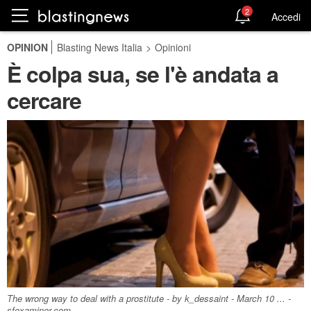
2
Accedi
OPINION
Blasting News Italia
>
Opinioni
È colpa sua, se l'è andata a
cercare
The wrong way to deal with a prostitute - by k_dessaint - March 10 ... -
sfexaminer.com