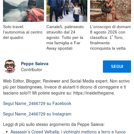
Solo travel:
Canale5, palinsesto
L'oroscopo di domani
l'autonomia al centro
stravolto dal 24
8 agosto 2026 con
del quadro
agosto: Tutto per la
classifica: 1ﾟToro,
mia famiglia e Far
finalmente
Away spostati
riconquista la vetta
Peppe Saieva
SEGUI
Contributor
Web Editor, Blogger, Reviewer and Social Media expert. Non scrivo
più per blastingnews. Invece di aiutarti ti dicono di correggere e ti
lasciano solo!!! Mi potete seguire su: https://insidethegame.
Segui
Name_2466729
su Facebook
Segui
Name_2466729
su Instagram
Leggi di più sullo stesso argomento da Peppe Saieva:
Assassin’s Creed Valhalla: i vichinghi mettono a ferro e fuoco