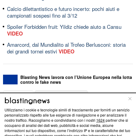
Calcio dilettantistico e futuro incerto: pochi aiuti e
campionati sospesi fino al 3/12
Spoiler Forbidden fruit: Yildiz chiede aiuto a Cansu
VIDEO
Amarcord, dal Mundialito al Trofeo Berlusconi: storia
dei grandi tornei estivi
VIDEO
Blasting News lavora con l’Unione Europea nella lotta
contro le fake news
ABOUT
LINEA EDITORIALE
Utilizziamo i cookie e tecnologie simili di tracciamento per fornirti un servizio
Questa sezione offre informazioni trasparenti su Blasting
personalizzato rispetto alle tue esigenze di navigazione e per analizzare il
nostro traffico. Raccogliamo e condividiamo con i nostri
1624
partner che si
News, sui nostri processi editoriali e su come ci impegniamo a
occupano di analisi dei dati web, pubblicità e social media, alcune
creare news di qualità. Inoltre, afferma la nostra aderenza a
informazioni sul tuo dispositivo, come l’indirizzo IP e le caratteristiche del tuo
‘Trust Project - News with Integrity’
Blasting News non è
dispositivo, i quali potrebbero combinarle con altre informazioni che hai