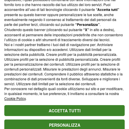
ancora membro del programma, ma ha richiesto di farne
fornito loro o che hanno raccolto dal tuo utilizzo dei loro servizi. Puoi
parte; Trust Project non ha ancora effettuato una verifica di
acconsentire all’uso di tali tecnologie cliccando il pulsante
“Accetta tutti”
conformità agli standard.
presente su questo banner oppure personalizzare le tue scelte, anche
eventualmente negando il consenso al trattamento dei dati personali da
parte dei partner terzi, cliccando sul pulsante
“Personalizza”
.
Su di noi
Chiudendo questo banner (cliccando sul pulsante
“X”
in alto a destra),
acconsenti al permanere delle impostazioni predefinite che non consentono
Team editoriale
l’utilizzo di cookie o altri strumenti di tracciamento diversi dai tecnici.
Noi e i nostri partner trattiamo i tuoi dati di navigazione per: Archiviare
Corporate
informazioni su dispositivo e/o accedervi. Utilizzare dati limitati per la
selezione della pubblicità. Creare profili per la pubblicità personalizzata.
Redazione
Utilizzare profili per la selezione di pubblicità personalizzata. Creare profili
per la personalizzazione dei contenuti. Utilizzare profili per la selezione di
Informativa Privacy
contenuti personalizzati. Misurare le prestazioni degli annunci. Misurare le
prestazioni dei contenuti. Comprendere il pubblico attraverso statistiche o la
Cookie Policy
combinazione di dati provenienti da fonti diverse. Sviluppare e migliorare i
servizi. Utilizzare dati limitati per la selezione dei contenuti.
Blasting SA, IDI CHE-247.845.224, Via Carlo Frasca, 3 - 6900
Per conoscere nel dettaglio quali cookie utilizziamo sul sito e per modificare,
Lugano (Svizzera) Tel:
+39 0690258937
in qualsiasi momento, le tue preferenze, ti invitiamo a consultare la nostra
Cookie Policy
.
© 2026 Blasting News
ACCETTA TUTTI
PERSONALIZZA