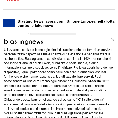
Blasting News lavora con l’Unione Europea nella lotta
contro le fake news
ABOUT
LINEA EDITORIALE
Utilizziamo i cookie e tecnologie simili di tracciamento per fornirti un servizio
Questa sezione offre informazioni trasparenti su Blasting
personalizzato rispetto alle tue esigenze di navigazione e per analizzare il
nostro traffico. Raccogliamo e condividiamo con i nostri
1624
partner che si
News, sui nostri processi editoriali e su come ci impegniamo a
occupano di analisi dei dati web, pubblicità e social media, alcune
creare news di qualità. Inoltre, afferma la nostra aderenza a
informazioni sul tuo dispositivo, come l’indirizzo IP e le caratteristiche del tuo
‘Trust Project - News with Integrity’
Blasting News non è
dispositivo, i quali potrebbero combinarle con altre informazioni che hai
ancora membro del programma, ma ha richiesto di farne
fornito loro o che hanno raccolto dal tuo utilizzo dei loro servizi. Puoi
parte; Trust Project non ha ancora effettuato una verifica di
acconsentire all’uso di tali tecnologie cliccando il pulsante
“Accetta tutti”
conformità agli standard.
presente su questo banner oppure personalizzare le tue scelte, anche
eventualmente negando il consenso al trattamento dei dati personali da
parte dei partner terzi, cliccando sul pulsante
“Personalizza”
.
Su di noi
Chiudendo questo banner (cliccando sul pulsante
“X”
in alto a destra),
acconsenti al permanere delle impostazioni predefinite che non consentono
Team editoriale
l’utilizzo di cookie o altri strumenti di tracciamento diversi dai tecnici.
Noi e i nostri partner trattiamo i tuoi dati di navigazione per: Archiviare
Corporate
informazioni su dispositivo e/o accedervi. Utilizzare dati limitati per la