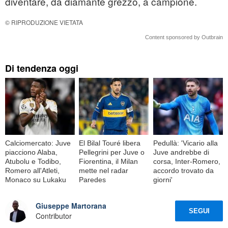
diventare, da diamante grezzo, a campione.
© RIPRODUZIONE VIETATA
Content sponsored by Outbrain
Di tendenza oggi
Calciomercato: Juve
El Bilal Touré libera
Pedullà: 'Vicario alla
piacciono Alaba,
Pellegrini per Juve o
Juve andrebbe di
Atubolu e Todibo,
Fiorentina, il Milan
corsa, Inter-Romero,
Romero all'Atleti,
mette nel radar
accordo trovato da
Monaco su Lukaku
Paredes
giorni'
Giuseppe Martorana
SEGUI
Contributor