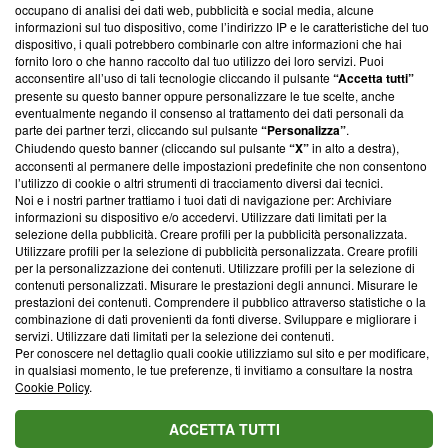
occupano di analisi dei dati web, pubblicità e social media, alcune
creare news di qualità. Inoltre, afferma la nostra aderenza a
informazioni sul tuo dispositivo, come l’indirizzo IP e le caratteristiche del tuo
‘Trust Project - News with Integrity’
Blasting News non è
dispositivo, i quali potrebbero combinarle con altre informazioni che hai
ancora membro del programma, ma ha richiesto di farne
fornito loro o che hanno raccolto dal tuo utilizzo dei loro servizi. Puoi
parte; Trust Project non ha ancora effettuato una verifica di
acconsentire all’uso di tali tecnologie cliccando il pulsante
“Accetta tutti”
conformità agli standard.
presente su questo banner oppure personalizzare le tue scelte, anche
eventualmente negando il consenso al trattamento dei dati personali da
parte dei partner terzi, cliccando sul pulsante
“Personalizza”
.
Su di noi
Chiudendo questo banner (cliccando sul pulsante
“X”
in alto a destra),
acconsenti al permanere delle impostazioni predefinite che non consentono
Team editoriale
l’utilizzo di cookie o altri strumenti di tracciamento diversi dai tecnici.
Noi e i nostri partner trattiamo i tuoi dati di navigazione per: Archiviare
Corporate
informazioni su dispositivo e/o accedervi. Utilizzare dati limitati per la
selezione della pubblicità. Creare profili per la pubblicità personalizzata.
Redazione
Utilizzare profili per la selezione di pubblicità personalizzata. Creare profili
per la personalizzazione dei contenuti. Utilizzare profili per la selezione di
Informativa Privacy
contenuti personalizzati. Misurare le prestazioni degli annunci. Misurare le
prestazioni dei contenuti. Comprendere il pubblico attraverso statistiche o la
Cookie Policy
combinazione di dati provenienti da fonti diverse. Sviluppare e migliorare i
servizi. Utilizzare dati limitati per la selezione dei contenuti.
Blasting SA, IDI CHE-247.845.224, Via Carlo Frasca, 3 - 6900
Per conoscere nel dettaglio quali cookie utilizziamo sul sito e per modificare,
Lugano (Svizzera) Tel:
+39 0690258937
in qualsiasi momento, le tue preferenze, ti invitiamo a consultare la nostra
Cookie Policy
.
© 2026 Blasting News
ACCETTA TUTTI