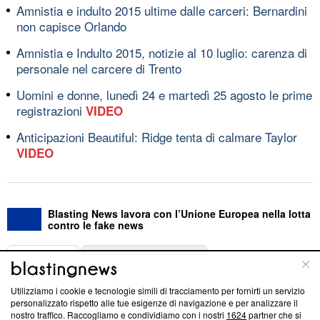
Amnistia e indulto 2015 ultime dalle carceri: Bernardini
non capisce Orlando
Amnistia e Indulto 2015, notizie al 10 luglio: carenza di
personale nel carcere di Trento
Uomini e donne, lunedì 24 e martedì 25 agosto le prime
registrazioni
VIDEO
Anticipazioni Beautiful: Ridge tenta di calmare Taylor
VIDEO
Blasting News lavora con l’Unione Europea nella lotta
contro le fake news
ABOUT
LINEA EDITORIALE
Utilizziamo i cookie e tecnologie simili di tracciamento per fornirti un servizio
Questa sezione offre informazioni trasparenti su Blasting
personalizzato rispetto alle tue esigenze di navigazione e per analizzare il
nostro traffico. Raccogliamo e condividiamo con i nostri
1624
partner che si
News, sui nostri processi editoriali e su come ci impegniamo a