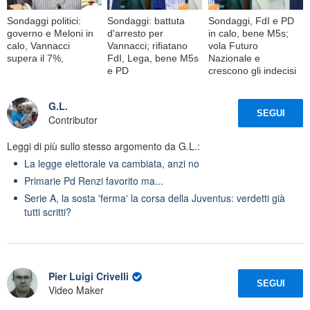
Sondaggi politici:
Sondaggi: battuta
Sondaggi, FdI e PD
governo e Meloni in
d'arresto per
in calo, bene M5s;
calo, Vannacci
Vannacci; rifiatano
vola Futuro
supera il 7%,
FdI, Lega, bene M5s
Nazionale e
e PD
crescono gli indecisi
G.L.
SEGUI
Contributor
Leggi di più sullo stesso argomento da G.L.:
La legge elettorale va cambiata, anzi no
Primarie Pd Renzi favorito ma...
Serie A, la sosta 'ferma' la corsa della Juventus: verdetti già
tutti scritti?
Pier Luigi Crivelli
SEGUI
Video Maker