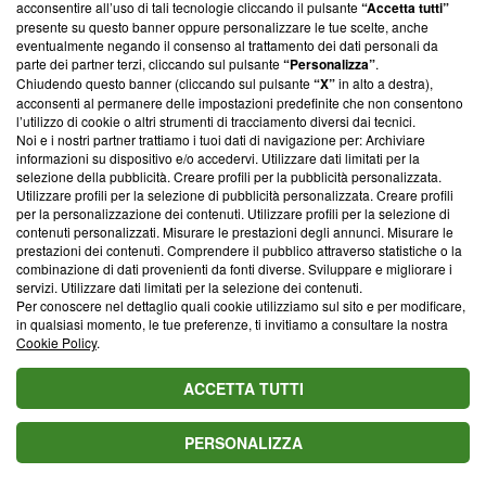
parte; Trust Project non ha ancora effettuato una verifica di
acconsentire all’uso di tali tecnologie cliccando il pulsante
“Accetta tutti”
conformità agli standard.
presente su questo banner oppure personalizzare le tue scelte, anche
eventualmente negando il consenso al trattamento dei dati personali da
parte dei partner terzi, cliccando sul pulsante
“Personalizza”
.
Su di noi
Chiudendo questo banner (cliccando sul pulsante
“X”
in alto a destra),
acconsenti al permanere delle impostazioni predefinite che non consentono
Team editoriale
l’utilizzo di cookie o altri strumenti di tracciamento diversi dai tecnici.
Noi e i nostri partner trattiamo i tuoi dati di navigazione per: Archiviare
Corporate
informazioni su dispositivo e/o accedervi. Utilizzare dati limitati per la
selezione della pubblicità. Creare profili per la pubblicità personalizzata.
Redazione
Utilizzare profili per la selezione di pubblicità personalizzata. Creare profili
per la personalizzazione dei contenuti. Utilizzare profili per la selezione di
Informativa Privacy
contenuti personalizzati. Misurare le prestazioni degli annunci. Misurare le
prestazioni dei contenuti. Comprendere il pubblico attraverso statistiche o la
Cookie Policy
combinazione di dati provenienti da fonti diverse. Sviluppare e migliorare i
servizi. Utilizzare dati limitati per la selezione dei contenuti.
Blasting SA, IDI CHE-247.845.224, Via Carlo Frasca, 3 - 6900
Per conoscere nel dettaglio quali cookie utilizziamo sul sito e per modificare,
Lugano (Svizzera) Tel:
+39 0690258937
in qualsiasi momento, le tue preferenze, ti invitiamo a consultare la nostra
Cookie Policy
.
© 2026 Blasting News
ACCETTA TUTTI
PERSONALIZZA