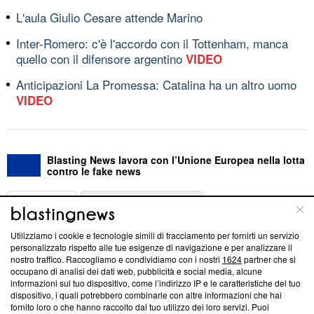
L'aula Giulio Cesare attende Marino
Inter-Romero: c'è l'accordo con il Tottenham, manca
quello con il difensore argentino
VIDEO
Anticipazioni La Promessa: Catalina ha un altro uomo
VIDEO
Blasting News lavora con l’Unione Europea nella lotta
contro le fake news
ABOUT
LINEA EDITORIALE
Utilizziamo i cookie e tecnologie simili di tracciamento per fornirti un servizio
Questa sezione offre informazioni trasparenti su Blasting
personalizzato rispetto alle tue esigenze di navigazione e per analizzare il
nostro traffico. Raccogliamo e condividiamo con i nostri
1624
partner che si
News, sui nostri processi editoriali e su come ci impegniamo a
occupano di analisi dei dati web, pubblicità e social media, alcune
creare news di qualità. Inoltre, afferma la nostra aderenza a
informazioni sul tuo dispositivo, come l’indirizzo IP e le caratteristiche del tuo
‘Trust Project - News with Integrity’
Blasting News non è
dispositivo, i quali potrebbero combinarle con altre informazioni che hai
ancora membro del programma, ma ha richiesto di farne
fornito loro o che hanno raccolto dal tuo utilizzo dei loro servizi. Puoi