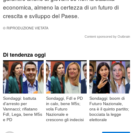
economica, almeno la certezza di un futuro di
crescita e sviluppo del Paese.
© RIPRODUZIONE VIETATA
Content sponsored by Outbrain
Di tendenza oggi
Sondaggi: battuta
Sondaggi, FdI e PD
Sondaggi: boom di
d'arresto per
in calo, bene M5s;
Futuro Nazionale,
Vannacci; rifiatano
vola Futuro
ora è il quinto partito;
FdI, Lega, bene M5s
Nazionale e
bocciata la legge
e PD
crescono gli indecisi
elettorale