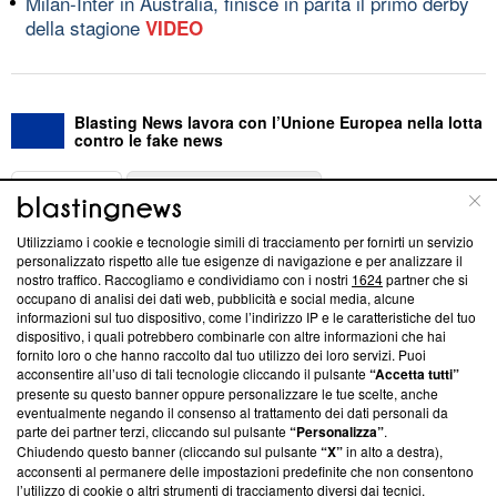
Milan-Inter in Australia, finisce in parità il primo derby
della stagione
VIDEO
Blasting News lavora con l’Unione Europea nella lotta
contro le fake news
ABOUT
LINEA EDITORIALE
Utilizziamo i cookie e tecnologie simili di tracciamento per fornirti un servizio
Questa sezione offre informazioni trasparenti su Blasting
personalizzato rispetto alle tue esigenze di navigazione e per analizzare il
nostro traffico. Raccogliamo e condividiamo con i nostri
1624
partner che si
News, sui nostri processi editoriali e su come ci impegniamo a
occupano di analisi dei dati web, pubblicità e social media, alcune
creare news di qualità. Inoltre, afferma la nostra aderenza a
informazioni sul tuo dispositivo, come l’indirizzo IP e le caratteristiche del tuo
‘Trust Project - News with Integrity’
Blasting News non è
dispositivo, i quali potrebbero combinarle con altre informazioni che hai
ancora membro del programma, ma ha richiesto di farne
fornito loro o che hanno raccolto dal tuo utilizzo dei loro servizi. Puoi
parte; Trust Project non ha ancora effettuato una verifica di
acconsentire all’uso di tali tecnologie cliccando il pulsante
“Accetta tutti”
conformità agli standard.
presente su questo banner oppure personalizzare le tue scelte, anche
eventualmente negando il consenso al trattamento dei dati personali da
parte dei partner terzi, cliccando sul pulsante
“Personalizza”
.
Su di noi
Chiudendo questo banner (cliccando sul pulsante
“X”
in alto a destra),
acconsenti al permanere delle impostazioni predefinite che non consentono
Team editoriale
l’utilizzo di cookie o altri strumenti di tracciamento diversi dai tecnici.