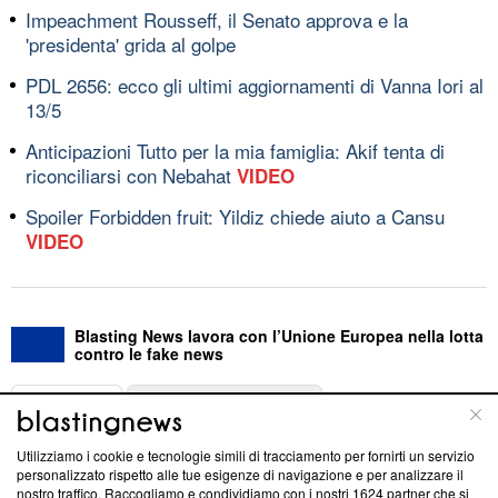
Impeachment Rousseff, il Senato approva e la
'presidenta' grida al golpe
PDL 2656: ecco gli ultimi aggiornamenti di Vanna Iori al
13/5
Anticipazioni Tutto per la mia famiglia: Akif tenta di
riconciliarsi con Nebahat
VIDEO
Spoiler Forbidden fruit: Yildiz chiede aiuto a Cansu
VIDEO
Blasting News lavora con l’Unione Europea nella lotta
contro le fake news
ABOUT
LINEA EDITORIALE
Utilizziamo i cookie e tecnologie simili di tracciamento per fornirti un servizio
Questa sezione offre informazioni trasparenti su Blasting
personalizzato rispetto alle tue esigenze di navigazione e per analizzare il
nostro traffico. Raccogliamo e condividiamo con i nostri
1624
partner che si
News, sui nostri processi editoriali e su come ci impegniamo a