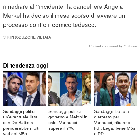
rimediare all"'incidente" la cancelliera Angela
Merkel ha deciso il mese scorso di avviare un
processo contro il comico tedesco.
© RIPRODUZIONE VIETATA
Content sponsored by Outbrain
Di tendenza oggi
Sondaggi politici,
Sondaggi politici:
Sondaggi: battuta
un'eventuale lista
governo e Meloni in
d'arresto per
con De Battista
calo, Vannacci
Vannacci; rifiatano
prenderebbe molti
supera il 7%,
FdI, Lega, bene M5s
voti dal M5s
e PD