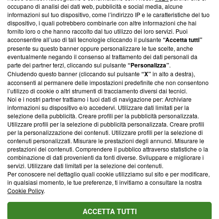
occupano di analisi dei dati web, pubblicità e social media, alcune
creare news di qualità. Inoltre, afferma la nostra aderenza a
informazioni sul tuo dispositivo, come l’indirizzo IP e le caratteristiche del tuo
‘Trust Project - News with Integrity’
Blasting News non è
dispositivo, i quali potrebbero combinarle con altre informazioni che hai
ancora membro del programma, ma ha richiesto di farne
fornito loro o che hanno raccolto dal tuo utilizzo dei loro servizi. Puoi
parte; Trust Project non ha ancora effettuato una verifica di
acconsentire all’uso di tali tecnologie cliccando il pulsante
“Accetta tutti”
conformità agli standard.
presente su questo banner oppure personalizzare le tue scelte, anche
eventualmente negando il consenso al trattamento dei dati personali da
parte dei partner terzi, cliccando sul pulsante
“Personalizza”
.
Su di noi
Chiudendo questo banner (cliccando sul pulsante
“X”
in alto a destra),
acconsenti al permanere delle impostazioni predefinite che non consentono
Team editoriale
l’utilizzo di cookie o altri strumenti di tracciamento diversi dai tecnici.
Noi e i nostri partner trattiamo i tuoi dati di navigazione per: Archiviare
Corporate
informazioni su dispositivo e/o accedervi. Utilizzare dati limitati per la
selezione della pubblicità. Creare profili per la pubblicità personalizzata.
Redazione
Utilizzare profili per la selezione di pubblicità personalizzata. Creare profili
per la personalizzazione dei contenuti. Utilizzare profili per la selezione di
Informativa Privacy
contenuti personalizzati. Misurare le prestazioni degli annunci. Misurare le
prestazioni dei contenuti. Comprendere il pubblico attraverso statistiche o la
Cookie Policy
combinazione di dati provenienti da fonti diverse. Sviluppare e migliorare i
servizi. Utilizzare dati limitati per la selezione dei contenuti.
Blasting SA, IDI CHE-247.845.224, Via Carlo Frasca, 3 - 6900
Per conoscere nel dettaglio quali cookie utilizziamo sul sito e per modificare,
Lugano (Svizzera) Tel:
+39 0690258937
in qualsiasi momento, le tue preferenze, ti invitiamo a consultare la nostra
Cookie Policy
.
© 2026 Blasting News
ACCETTA TUTTI