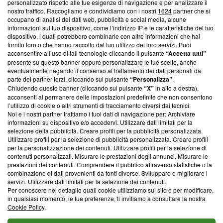
Questa sezione offre informazioni trasparenti su Blasting
personalizzato rispetto alle tue esigenze di navigazione e per analizzare il
nostro traffico. Raccogliamo e condividiamo con i nostri
1624
partner che si
News, sui nostri processi editoriali e su come ci impegniamo a
occupano di analisi dei dati web, pubblicità e social media, alcune
creare news di qualità. Inoltre, afferma la nostra aderenza a
informazioni sul tuo dispositivo, come l’indirizzo IP e le caratteristiche del tuo
‘Trust Project - News with Integrity’
Blasting News non è
dispositivo, i quali potrebbero combinarle con altre informazioni che hai
ancora membro del programma, ma ha richiesto di farne
fornito loro o che hanno raccolto dal tuo utilizzo dei loro servizi. Puoi
parte; Trust Project non ha ancora effettuato una verifica di
acconsentire all’uso di tali tecnologie cliccando il pulsante
“Accetta tutti”
conformità agli standard.
presente su questo banner oppure personalizzare le tue scelte, anche
eventualmente negando il consenso al trattamento dei dati personali da
parte dei partner terzi, cliccando sul pulsante
“Personalizza”
.
Su di noi
Chiudendo questo banner (cliccando sul pulsante
“X”
in alto a destra),
acconsenti al permanere delle impostazioni predefinite che non consentono
Team editoriale
l’utilizzo di cookie o altri strumenti di tracciamento diversi dai tecnici.
Noi e i nostri partner trattiamo i tuoi dati di navigazione per: Archiviare
Corporate
informazioni su dispositivo e/o accedervi. Utilizzare dati limitati per la
selezione della pubblicità. Creare profili per la pubblicità personalizzata.
Redazione
Utilizzare profili per la selezione di pubblicità personalizzata. Creare profili
per la personalizzazione dei contenuti. Utilizzare profili per la selezione di
Informativa Privacy
contenuti personalizzati. Misurare le prestazioni degli annunci. Misurare le
prestazioni dei contenuti. Comprendere il pubblico attraverso statistiche o la
Cookie Policy
combinazione di dati provenienti da fonti diverse. Sviluppare e migliorare i
servizi. Utilizzare dati limitati per la selezione dei contenuti.
Blasting SA, IDI CHE-247.845.224, Via Carlo Frasca, 3 - 6900
Per conoscere nel dettaglio quali cookie utilizziamo sul sito e per modificare,
Lugano (Svizzera) Tel:
+39 0690258937
in qualsiasi momento, le tue preferenze, ti invitiamo a consultare la nostra
Cookie Policy
.
© 2026 Blasting News