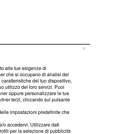
tto alle tue esigenze di
er che si occupano di analisi dei
caratteristiche del tuo dispositivo,
 utilizzo dei loro servizi. Puoi
ner oppure personalizzare le tue
tner terzi, cliccando sul pulsante
delle impostazioni predefinite che
e/o accedervi. Utilizzare dati
rofili per la selezione di pubblicità