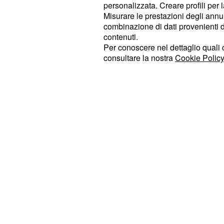
personalizzata. Creare profili per 
Appare una decisione adulta, quell
Misurare le prestazioni degli annun
"garantire l'obiettivo strategico di 
combinazione di dati provenienti da 
contenuti.
superficie di Phobos (luna marzian
Per conoscere nel dettaglio quali c
Marte" riporta SpaceNews. Come pa
consultare la nostra
Cookie Policy
verso Marte, la NASA aveva progra
nell'orbita lunare ed attr
asteroide
con la sonda Orion: è la Asteroid R