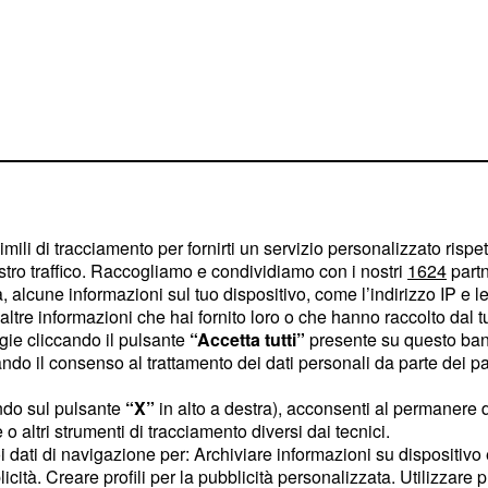
re romanticamente
imili di tracciamento per fornirti un servizio personalizzato rispe
 Specie perché la storia,
stro traffico. Raccogliamo e condividiamo con i nostri
1624
partn
u un giradischi,
 alcune informazioni sul tuo dispositivo, come l’indirizzo IP e le 
i eventi inarrestabili: la
ltre informazioni che hai fornito loro o che hanno raccolto dal tuo
ogie cliccando il pulsante
“Accetta tutti”
presente su questo ban
aba, l'America di oggi
o il consenso al trattamento dei dati personali da parte dei par
e le angosce che la
ndo sul pulsante
“X”
in alto a destra), acconsenti al permanere 
o altri strumenti di tracciamento diversi dai tecnici.
uoi dati di navigazione per: Archiviare informazioni su dispositivo 
o
licità. Creare profili per la pubblicità personalizzata. Utilizzare p