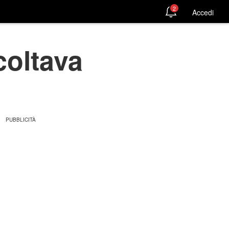
2
Accedi
coltava