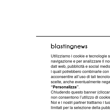
Basta poco, in questi istanti a cita
Utilizziamo i cookie e tecnologie s
ed il suo Eterno Ritorno.
Nietszche
navigazione e per analizzare il no
mai come oggi, sembra imperniata s
dati web, pubblicità e social media,
intrappolata in un continuo ripetersi d
i quali potrebbero combinarle con a
acconsentire all’uso di tali tecnol
Crisi, i Talent show, la Primavera Ar
scelte, anche eventualmente negand
sta attraversando
e tutt
l'età adulta
“Personalizza”
.
caratterizzano.
Chiudendo questo banner (clicca
non consentono l’utilizzo di cookie 
Noi e i nostri partner trattiamo i t
Hollywood aveva tort
limitati per la selezione della pubb