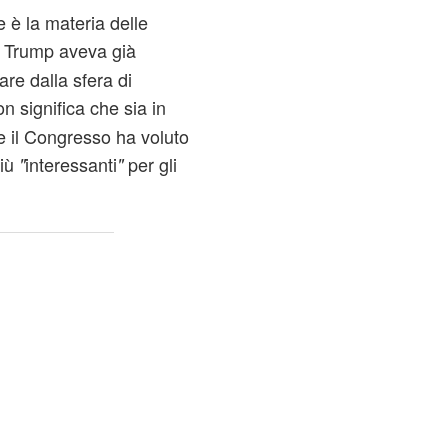
 è la materia delle
e Trump aveva già
re dalla sfera di
n significa che sia in
he il Congresso ha voluto
più
interessanti
per gli
"
"