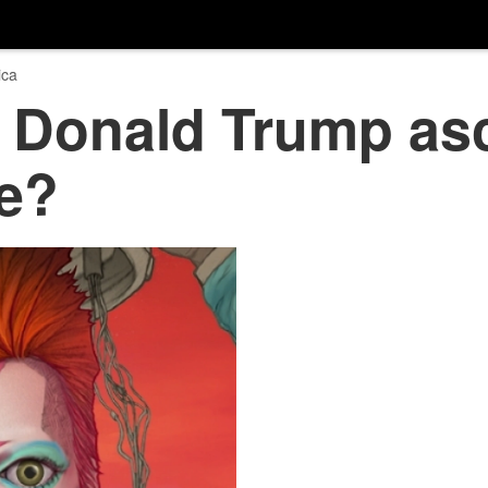
ica
, Donald Trump as
e?