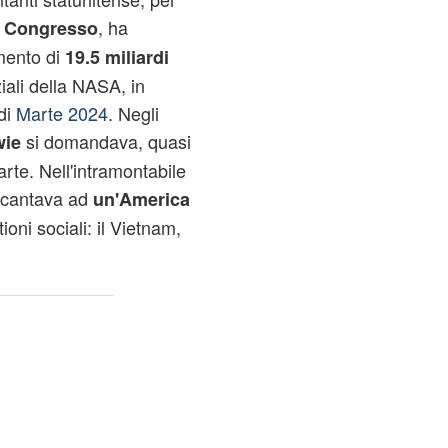
, ha
 Congresso
mento di
19.5 miliardi
iali della
NASA
, in
di
Marte 2024
. Negli
si domandava, quasi
wie
arte
. Nell'intramontabile
e cantava ad
un'America
ioni sociali: il Vietnam,