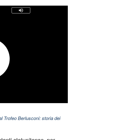
l Trofeo Berlusconi: storia dei
anti statunitense, per