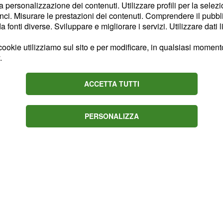
la personalizzazione dei contenuti. Utilizzare profili per la selez
a del
, volta a
Congresso
ci. Misurare le prestazioni dei contenuti. Comprendere il pubblic
un atterraggio umano sulla
fonti diverse. Sviluppare e migliorare i servizi. Utilizzare dati l
a) e successivamente di
ookie utilizziamo sul sito e per modificare, in qualsiasi momento,
rte di questo viaggio
.
mmato di dirigere
un
accare su quest'ultimo
ACCETTA TUTTI
edirect Mission (ARM).
PERSONALIZZA