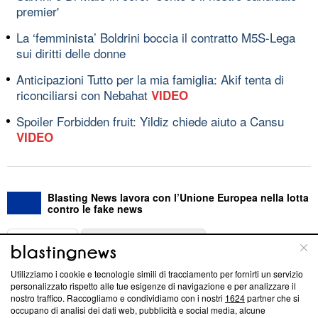
premier'
La ‘femminista’ Boldrini boccia il contratto M5S-Lega
sui diritti delle donne
Anticipazioni Tutto per la mia famiglia: Akif tenta di
riconciliarsi con Nebahat
VIDEO
Spoiler Forbidden fruit: Yildiz chiede aiuto a Cansu
VIDEO
Blasting News lavora con l’Unione Europea nella lotta
contro le fake news
ABOUT
LINEA EDITORIALE
Utilizziamo i cookie e tecnologie simili di tracciamento per fornirti un servizio
Questa sezione offre informazioni trasparenti su Blasting
personalizzato rispetto alle tue esigenze di navigazione e per analizzare il
nostro traffico. Raccogliamo e condividiamo con i nostri
1624
partner che si
News, sui nostri processi editoriali e su come ci impegniamo a
occupano di analisi dei dati web, pubblicità e social media, alcune
creare news di qualità. Inoltre, afferma la nostra aderenza a