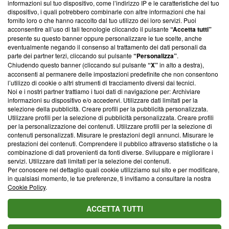
informazioni sul tuo dispositivo, come l’indirizzo IP e le caratteristiche del tuo
‘Trust Project - News with Integrity’
Blasting News non è
dispositivo, i quali potrebbero combinarle con altre informazioni che hai
ancora membro del programma, ma ha richiesto di farne
fornito loro o che hanno raccolto dal tuo utilizzo dei loro servizi. Puoi
parte; Trust Project non ha ancora effettuato una verifica di
acconsentire all’uso di tali tecnologie cliccando il pulsante
“Accetta tutti”
conformità agli standard.
presente su questo banner oppure personalizzare le tue scelte, anche
eventualmente negando il consenso al trattamento dei dati personali da
parte dei partner terzi, cliccando sul pulsante
“Personalizza”
.
Su di noi
Chiudendo questo banner (cliccando sul pulsante
“X”
in alto a destra),
acconsenti al permanere delle impostazioni predefinite che non consentono
Team editoriale
l’utilizzo di cookie o altri strumenti di tracciamento diversi dai tecnici.
Noi e i nostri partner trattiamo i tuoi dati di navigazione per: Archiviare
Corporate
informazioni su dispositivo e/o accedervi. Utilizzare dati limitati per la
selezione della pubblicità. Creare profili per la pubblicità personalizzata.
Redazione
Utilizzare profili per la selezione di pubblicità personalizzata. Creare profili
per la personalizzazione dei contenuti. Utilizzare profili per la selezione di
Informativa Privacy
contenuti personalizzati. Misurare le prestazioni degli annunci. Misurare le
prestazioni dei contenuti. Comprendere il pubblico attraverso statistiche o la
Cookie Policy
combinazione di dati provenienti da fonti diverse. Sviluppare e migliorare i
servizi. Utilizzare dati limitati per la selezione dei contenuti.
Blasting SA, IDI CHE-247.845.224, Via Carlo Frasca, 3 - 6900
Per conoscere nel dettaglio quali cookie utilizziamo sul sito e per modificare,
Lugano (Svizzera) Tel:
+39 0690258937
in qualsiasi momento, le tue preferenze, ti invitiamo a consultare la nostra
Cookie Policy
.
© 2026 Blasting News
ACCETTA TUTTI