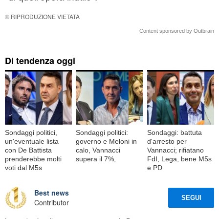
© RIPRODUZIONE VIETATA
Content sponsored by Outbrain
Di tendenza oggi
Sondaggi politici,
Sondaggi politici:
Sondaggi: battuta
un'eventuale lista
governo e Meloni in
d'arresto per
con De Battista
calo, Vannacci
Vannacci; rifiatano
prenderebbe molti
supera il 7%,
FdI, Lega, bene M5s
voti dal M5s
e PD
Best news
SEGUI
Contributor