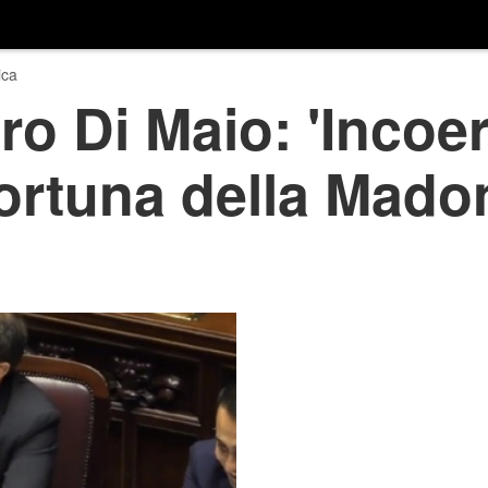
ica
ro Di Maio: 'Incoe
ortuna della Mado