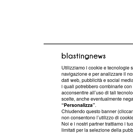
Utilizziamo i cookie e tecnologie s
navigazione e per analizzare il no
dati web, pubblicità e social media,
Per Sgarbi Di Maio è 
i quali potrebbero combinarle con a
contraddizione
acconsentire all’uso di tali tecnol
scelte, anche eventualmente negand
La seguita trasmissione di
“Personalizza”
.
Radio 2
Chiudendo questo banner (clicca
perciò, lo scenario ideale per Vitto
non consentono l’utilizzo di cookie 
i propri toni dissacratori, anche graz
Noi e i nostri partner trattiamo i t
limitati per la selezione della pubb
vena satirico-polemica come i giorn