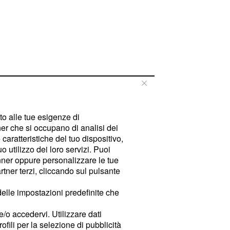
tto alle tue esigenze di
er che si occupano di analisi dei
caratteristiche del tuo dispositivo,
 utilizzo dei loro servizi. Puoi
ner oppure personalizzare le tue
tner terzi, cliccando sul pulsante
delle impostazioni predefinite che
e/o accedervi. Utilizzare dati
rofili per la selezione di pubblicità