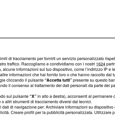
imili di tracciamento per fornirti un servizio personalizzato rispe
stro traffico. Raccogliamo e condividiamo con i nostri
1624
partn
 alcune informazioni sul tuo dispositivo, come l’indirizzo IP e le 
in
ltre informazioni che hai fornito loro o che hanno raccolto dal tuo
ogie cliccando il pulsante
“Accetta tutti”
presente su questo ban
o il consenso al trattamento dei dati personali da parte dei par
diventa,
4 La Zanzara
ndo sul pulsante
“X”
in alto a destra), acconsenti al permanere 
rio Sgarbi dove esprimere
o altri strumenti di tracciamento diversi dai tecnici.
ie a spalle di provata
uoi dati di navigazione per: Archiviare informazioni su dispositivo 
licità. Creare profili per la pubblicità personalizzata. Utilizzare p
alisti Giuseppe
Cruciani