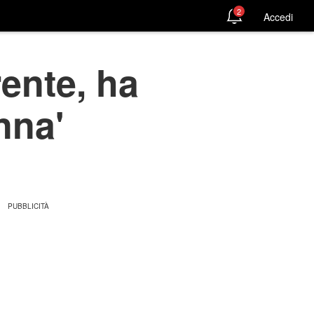
2
Accedi
rente, ha
nna'