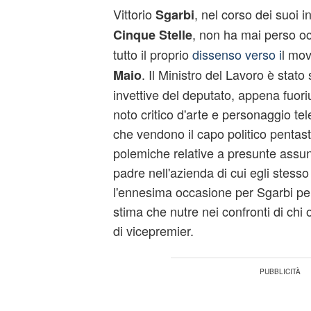
Vittorio
, nel corso dei suoi i
Sgarbi
, non ha mai perso o
Cinque Stelle
tutto il proprio
dissenso verso i
l mov
. Il Ministro del Lavoro è stat
Maio
invettive del deputato, appena fuoriu
noto critico d'arte e personaggio tel
che vendono il capo politico pentaste
polemiche relative a presunte assun
padre nell'azienda di cui egli stess
l'ennesima occasione per Sgarbi pe
stima che nutre nei confronti di chi
di vicepremier.