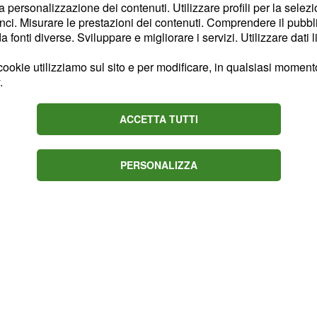
la personalizzazione dei contenuti. Utilizzare profili per la selez
a si pone l'accento sul
ci. Misurare le prestazioni dei contenuti. Comprendere il pubblic
i trovino adesso a gestire
fonti diverse. Sviluppare e migliorare i servizi. Utilizzare dati l
che hanno utilizzato per
ookie utilizziamo sul sito e per modificare, in qualsiasi momento,
prio consenso. A Sgarbi,
.
he il ministro Di Maio si
cata. "Si chiederebbe -ha
ACCETTA TUTTI
non ha mai lavorato ed
n nero, ma fa il ministro
PERSONALIZZA