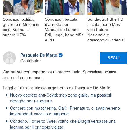
Sondaggi politici:
Sondaggi: battuta
Sondaggi, FdI e PD
governo e Meloni in
d'arresto per
in calo, bene M5s;
calo, Vannacci
Vannacci; rifiatano
vola Futuro
supera il 7%,
FdI, Lega, bene M5s
Nazionale e
e PD
crescono gli indecisi
Pasquale De Marte
SEGUI
Contributor
Giornalista con esperienza ultradecennale. Specialista politica,
economia e cronaca..
Leggi di più sullo stesso argomento da Pasquale De Marte:
Nuovo decreto anti-Covid: stop zone gialle, ma possibili
deroghe per riaperture
Concerti con mascherina, Galli: 'Prematuro, ci avvicineremo
lavorando di vaccino e tampone'
Condono, Fornero: 'Avrei voluto che Draghi versasse una
lacrima per il principio violato'