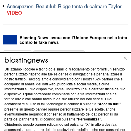
Anticipazioni Beautiful: Ridge tenta di calmare Taylor
VIDEO
Blasting News lavora con l’Unione Europea nella lotta
contro le fake news
ABOUT
LINEA EDITORIALE
Utilizziamo i cookie e tecnologie simili di tracciamento per fornirti un servizio
Questa sezione offre informazioni trasparenti su Blasting
personalizzato rispetto alle tue esigenze di navigazione e per analizzare il
nostro traffico. Raccogliamo e condividiamo con i nostri
1624
partner che si
News, sui nostri processi editoriali e su come ci impegniamo a
occupano di analisi dei dati web, pubblicità e social media, alcune
creare news di qualità. Inoltre, afferma la nostra aderenza a
informazioni sul tuo dispositivo, come l’indirizzo IP e le caratteristiche del tuo
‘Trust Project - News with Integrity’
Blasting News non è
dispositivo, i quali potrebbero combinarle con altre informazioni che hai
ancora membro del programma, ma ha richiesto di farne
fornito loro o che hanno raccolto dal tuo utilizzo dei loro servizi. Puoi
parte; Trust Project non ha ancora effettuato una verifica di
acconsentire all’uso di tali tecnologie cliccando il pulsante
“Accetta tutti”
conformità agli standard.
presente su questo banner oppure personalizzare le tue scelte, anche
eventualmente negando il consenso al trattamento dei dati personali da
parte dei partner terzi, cliccando sul pulsante
“Personalizza”
.
Su di noi
Chiudendo questo banner (cliccando sul pulsante
“X”
in alto a destra),
acconsenti al permanere delle impostazioni predefinite che non consentono
Team editoriale