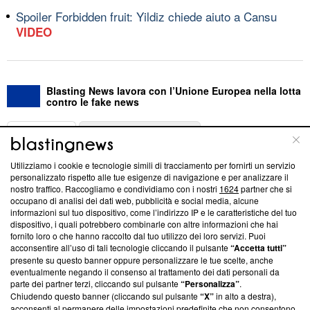
Spoiler Forbidden fruit: Yildiz chiede aiuto a Cansu
VIDEO
Blasting News lavora con l’Unione Europea nella lotta
contro le fake news
ABOUT
LINEA EDITORIALE
Utilizziamo i cookie e tecnologie simili di tracciamento per fornirti un servizio
Questa sezione offre informazioni trasparenti su Blasting
personalizzato rispetto alle tue esigenze di navigazione e per analizzare il
nostro traffico. Raccogliamo e condividiamo con i nostri
1624
partner che si
News, sui nostri processi editoriali e su come ci impegniamo a
occupano di analisi dei dati web, pubblicità e social media, alcune
creare news di qualità. Inoltre, afferma la nostra aderenza a
informazioni sul tuo dispositivo, come l’indirizzo IP e le caratteristiche del tuo
‘Trust Project - News with Integrity’
Blasting News non è
dispositivo, i quali potrebbero combinarle con altre informazioni che hai
ancora membro del programma, ma ha richiesto di farne
fornito loro o che hanno raccolto dal tuo utilizzo dei loro servizi. Puoi
parte; Trust Project non ha ancora effettuato una verifica di
acconsentire all’uso di tali tecnologie cliccando il pulsante
“Accetta tutti”
conformità agli standard.
presente su questo banner oppure personalizzare le tue scelte, anche
eventualmente negando il consenso al trattamento dei dati personali da
parte dei partner terzi, cliccando sul pulsante
“Personalizza”
.
Su di noi
Chiudendo questo banner (cliccando sul pulsante
“X”
in alto a destra),
acconsenti al permanere delle impostazioni predefinite che non consentono