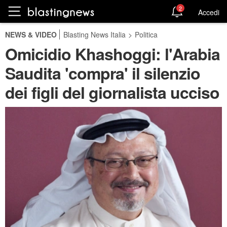
2
Accedi
NEWS & VIDEO
Blasting News Italia
>
Politica
Omicidio Khashoggi: l'Arabia
Saudita 'compra' il silenzio
dei figli del giornalista ucciso