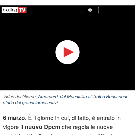
Video del Giorno:
Amarcord, dal Mundialito al Trofeo Berlusconi:
storia dei grandi tornei estivi
È il giorno in cui, di fatto, è entrato in
6 marzo.
vigore i
che regola le nuove
l nuovo Dpcm