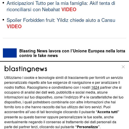
Anticipazioni Tutto per la mia famiglia: Akif tenta di
riconciliarsi con Nebahat
VIDEO
Spoiler Forbidden fruit: Yildiz chiede aiuto a Cansu
VIDEO
Blasting News lavora con l’Unione Europea nella lotta
contro le fake news
ABOUT
LINEA EDITORIALE
Utilizziamo i cookie e tecnologie simili di tracciamento per fornirti un servizio
personalizzato rispetto alle tue esigenze di navigazione e per analizzare il
Questa sezione offre informazioni trasparenti su Blasting
nostro traffico. Raccogliamo e condividiamo con i nostri
1624
partner che si
occupano di analisi dei dati web, pubblicità e social media, alcune
News, sui nostri processi editoriali e su come ci impegniamo a
informazioni sul tuo dispositivo, come l’indirizzo IP e le caratteristiche del tuo
creare news di qualità. Inoltre, afferma la nostra aderenza a
dispositivo, i quali potrebbero combinarle con altre informazioni che hai
‘Trust Project - News with Integrity’
Blasting News non è
fornito loro o che hanno raccolto dal tuo utilizzo dei loro servizi. Puoi
ancora membro del programma, ma ha richiesto di farne
acconsentire all’uso di tali tecnologie cliccando il pulsante
“Accetta tutti”
parte; Trust Project non ha ancora effettuato una verifica di
presente su questo banner oppure personalizzare le tue scelte, anche
conformità agli standard.
eventualmente negando il consenso al trattamento dei dati personali da
parte dei partner terzi, cliccando sul pulsante
“Personalizza”
.